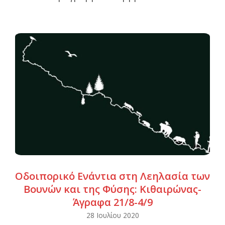
Οδοιπορικό Ενάντια στη Λεηλασία των
Βουνών και της Φύσης: Κιθαιρώνας-
Άγραφα 21/8-4/9
2020-
28 Ιουλίου 2020