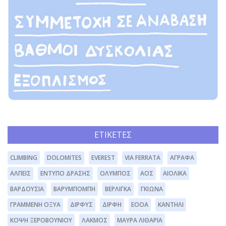
ΕΤΙΚΈΤΕΣ
CLIMBING
DOLOMITES
EVEREST
VIA FERRATA
ΆΓΡΑΦΑ
ΆΛΠΕΙΣ
ΈΝΤΥΠΟ ΔΡΆΣΗΣ
ΌΛΥΜΠΟΣ
ΑΟΣ
ΑΙΟΛΙΚΆ
ΒΑΡΔΟΎΣΙΑ
ΒΑΡΥΜΠΌΜΠΗ
ΒΕΡΛΊΓΚΑ
ΓΚΙΏΝΑ
ΓΡΑΜΜΈΝΗ ΟΞΥΆ
ΔΊΡΦΥΣ
ΔΙΡΦΗ
ΕΟΟΑ
ΚΑΝΤΉΛΙ
ΚΌΨΗ ΞΕΡΟΒΟΥΝΊΟΥ
ΛΆΚΜΟΣ
ΜΑΥΡΑ ΛΙΘΆΡΙΑ