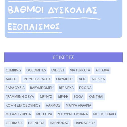
ΕΤΙΚΈΤΕΣ
CLIMBING
DOLOMITES
EVEREST
VIA FERRATA
ΆΓΡΑΦΑ
ΆΛΠΕΙΣ
ΈΝΤΥΠΟ ΔΡΆΣΗΣ
ΌΛΥΜΠΟΣ
ΑΟΣ
ΑΙΟΛΙΚΆ
ΒΑΡΔΟΎΣΙΑ
ΒΑΡΥΜΠΌΜΠΗ
ΒΕΡΛΊΓΚΑ
ΓΚΙΏΝΑ
ΓΡΑΜΜΈΝΗ ΟΞΥΆ
ΔΊΡΦΥΣ
ΔΙΡΦΗ
ΕΟΟΑ
ΚΑΝΤΉΛΙ
ΚΌΨΗ ΞΕΡΟΒΟΥΝΊΟΥ
ΛΆΚΜΟΣ
ΜΑΥΡΑ ΛΙΘΆΡΙΑ
ΜΕΓΆΛΗ ΖΉΡΕΙΑ
ΜΕΤΈΩΡΑ
ΝΤΟΥΡΝΤΟΥΒΆΝΑ
ΝΌΤΙΟ ΠΉΛΙΟ
ΟΡΕΙΒΑΣΊΑ
ΠΆΡΝΗΘΑ
ΠΆΡΝΩΝΑΣ
ΠΑΡΝΑΣΣΌΣ