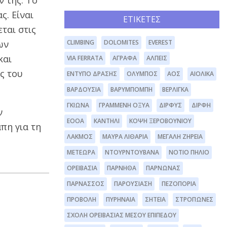
ν της. Το
ς. Είναι
ΕΤΙΚΈΤΕΣ
ται στις
CLIMBING
DOLOMITES
EVEREST
ων
και
VIA FERRATA
ΆΓΡΑΦΑ
ΆΛΠΕΙΣ
ς του
ΈΝΤΥΠΟ ΔΡΆΣΗΣ
ΌΛΥΜΠΟΣ
ΑΟΣ
ΑΙΟΛΙΚΆ
ΒΑΡΔΟΎΣΙΑ
ΒΑΡΥΜΠΌΜΠΗ
ΒΕΡΛΊΓΚΑ
ΓΚΙΏΝΑ
ΓΡΑΜΜΈΝΗ ΟΞΥΆ
ΔΊΡΦΥΣ
ΔΙΡΦΗ
ν
ΕΟΟΑ
ΚΑΝΤΉΛΙ
ΚΌΨΗ ΞΕΡΟΒΟΥΝΊΟΥ
πη για τη
ΛΆΚΜΟΣ
ΜΑΥΡΑ ΛΙΘΆΡΙΑ
ΜΕΓΆΛΗ ΖΉΡΕΙΑ
ΜΕΤΈΩΡΑ
ΝΤΟΥΡΝΤΟΥΒΆΝΑ
ΝΌΤΙΟ ΠΉΛΙΟ
ΟΡΕΙΒΑΣΊΑ
ΠΆΡΝΗΘΑ
ΠΆΡΝΩΝΑΣ
ΠΑΡΝΑΣΣΌΣ
ΠΑΡΟΥΣΊΑΣΗ
ΠΕΖΟΠΟΡΊΑ
ΠΡΟΒΟΛΉ
ΠΥΡΗΝΑΊΑ
ΣΗΤΕΊΑ
ΣΤΡΌΠΩΝΕΣ
ΣΧΟΛΉ ΟΡΕΙΒΑΣΊΑΣ ΜΈΣΟΥ ΕΠΙΠΈΔΟΥ