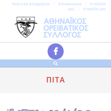
Πολιτική Απορρήτου
Επικοινωνία
Η σελίδα
μας
Η ομάδα μας
Skip
to
content
Αναζήτηση
Secondary
Navigation
Menu
ΠΊΤΑ