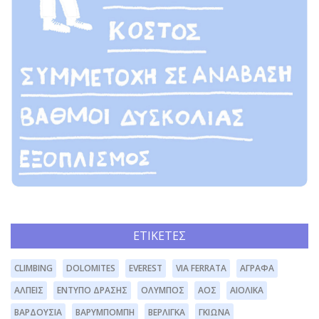
ΕΤΙΚΈΤΕΣ
CLIMBING
DOLOMITES
EVEREST
VIA FERRATA
ΆΓΡΑΦΑ
ΆΛΠΕΙΣ
ΈΝΤΥΠΟ ΔΡΆΣΗΣ
ΌΛΥΜΠΟΣ
ΑΟΣ
ΑΙΟΛΙΚΆ
ΒΑΡΔΟΎΣΙΑ
ΒΑΡΥΜΠΌΜΠΗ
ΒΕΡΛΊΓΚΑ
ΓΚΙΏΝΑ