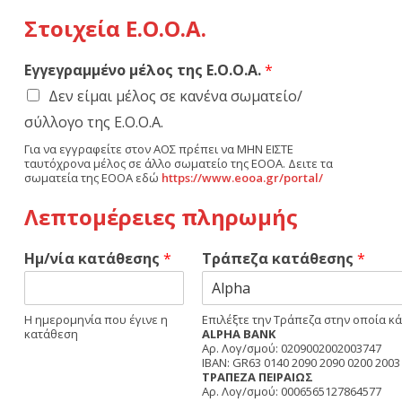
Στοιχεία Ε.Ο.Ο.Α.
Εγγεγραμμένο μέλος της Ε.Ο.Ο.Α.
*
Δεν είμαι μέλος σε κανένα σωματείο/
σύλλογο της Ε.Ο.Ο.Α.
Για να εγγραφείτε στον ΑΟΣ πρέπει να ΜΗΝ ΕΙΣΤΕ
ταυτόχρονα μέλος σε άλλο σωματείο της ΕΟΟΑ. Δειτε τα
σωματεία της ΕΟΟΑ εδώ
https://www.eooa.gr/portal/
Λεπτομέρειες πληρωμής
Ημ/νία κατάθεσης
*
Τράπεζα κατάθεσης
*
Η ημερομηνία που έγινε η
Επιλέξτε την Τράπεζα στην οποία κά
κατάθεση
ALPHA BANK
Αρ. Λογ/σμού: 0209002002003747
IBAN: GR63 0140 2090 2090 0200 2003
ΤΡΑΠΕΖΑ ΠΕΙΡΑΙΩΣ
Αρ. Λογ/σμού: 0006565127864577