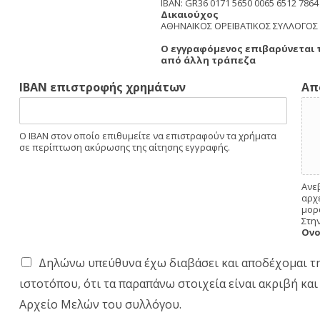
IBAN: GR36 0171 5650 0065 6512 7864
Δικαιούχος
ΑΘΗΝΑΙΚΟΣ ΟΡΕΙΒΑΤΙΚΟΣ ΣΥΛΛΟΓΟΣ
Ο εγγραφόμενος επιβαρύνεται 
από άλλη τράπεζα
IBAN επιστροφής χρημάτων
Απ
Ο IBAN στον οποίο επιθυμείτε να επιστραφούν τα χρήματα
σε περίπτωση ακύρωσης της αίτησης εγγραφής.
Ανε
αρχ
μορ
Στη
Ον
Α
Δηλώνω υπεύθυνα έχω διαβάσει και αποδέχομαι τ
π
ιστοτόπου, ότι τα παραπάνω στοιχεία είναι ακριβή κα
ο
δ
Αρχείο Μελών του συλλόγου.
ο