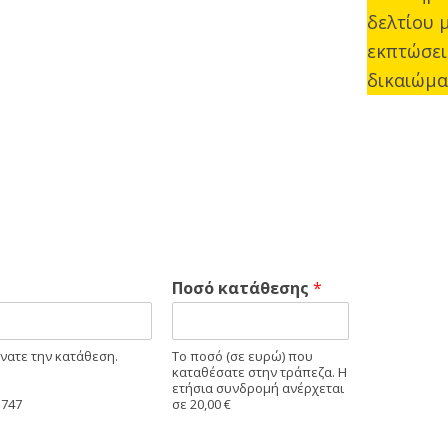
δελτίου 
εκπτώσει
δικαιώμα
Ποσό κατάθεσης
*
νατε την κατάθεση.
Το ποσό (σε ευρώ) που
καταθέσατε στην τράπεζα. Η
ετήσια συνδρομή ανέρχεται
 747
σε 20,00 €