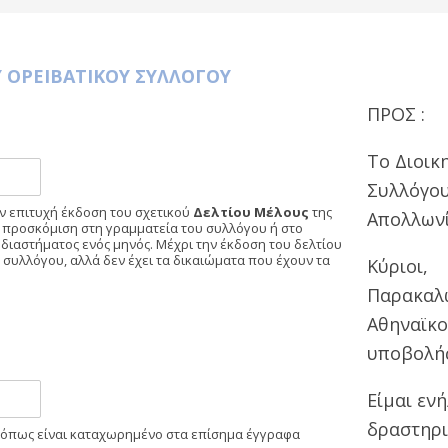
 ΟΡΕΙΒΑΤΙΚΟΥ ΣΥΛΛΟΓΟΥ
ΠΡΟΣ :
Το Διοικ
Συλλόγου 
ν επιτυχή έκδοση του σχετικού
Δελτίου Μέλους
της
Απολλωνί
 η προσκόμιση στη γραμματεία του συλλόγου ή στο
ιαστήματος ενός μηνός. Μέχρι την έκδοση του δελτίου
υ συλλόγου, αλλά δεν έχει τα δικαιώματα που έχουν τα
Κύριοι,
Παρακαλώ
Αθηναϊκο
υποβολής
Είμαι εν
δραστηρι
 όπως είναι καταχωρημένο στα επίσημα έγγραφα