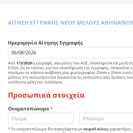
ΑΙΤΗΣΗ ΕΓΓΡΑΦΗΣ ΝΕΟΥ ΜΕΛΟΥΣ ΑΘΗΝΑΪΚΟΥ
Ημερομηνία Αίτησης Εγγραφής
Από
1/2/2026
η εγγραφή, σαν μέλος του ΑΟΣ, ολοκληρώνεται μετά τη
ΕΟΟΑ. Ως εκ τούτου, για την ολοκλήρωση της εγγραφής, απαιτείται
πουλμαν σε κάποια ανάβαση μίας φωτογραφίας 25mm x 35mm εντός δ
μέλους ο/η αιτών/αιτούσα δικαιούται τις εκπτώσεις στις δράσεις το
υπόλοιπα μέλη του συλλόγου.
Προσωπικά στοιχεία
Ονοματεπώνυμο
*
F
L
* Το ονοματεπώνυμο θα αναγράφεται με
κεφαλαίους
χαρακτήρες,
i
a