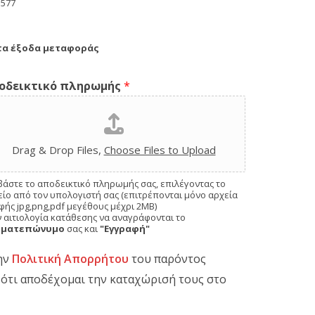
 577
τα έξοδα μεταφοράς
οδεικτικό πληρωμής
*
Drag & Drop Files,
Choose Files to Upload
βάστε το αποδεικτικό πληρωμής σας, επιλέγοντας το
είο από τον υπολογιστή σας (επιτρέπονται μόνο αρχεία
φής jpg,png,pdf μεγέθους μέχρι 2ΜΒ)
ν αιτιολογία κατάθεσης να αναγράφονται το
οματεπώνυμο
σας και
"Εγγραφή"
ην
Πολιτική Απορρήτου
του παρόντος
ι ότι αποδέχομαι την καταχώρισή τους στο