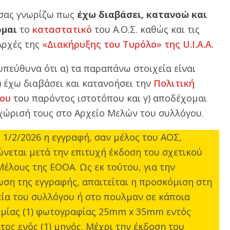
 σας γνωρίζω πως
έχω διαβάσει, κατανοώ και
μαι
το
καταστατικό
του Α.Ο.Σ. καθώς και τις
Αρχές της
«Διακήρυξης του Τυρόλο» της U.I.A.A.
πεύθυνα ότι α) τα παραπάνω στοιχεία είναι
) έχω διαβάσει και κατανοήσει την
Πολιτική
ου
του παρόντος ιστοτόπου και γ) αποδέχομαι
χώρισή τους στο Αρχείο Μελών του συλλόγου.
1/2/2026 η εγγραφή, σαν μέλος του ΑΟΣ,
νεται μετά την επιτυχή έκδοση του σχετικού
Μέλους της ΕΟΟΑ. Ως εκ τούτου, για την
ση της εγγραφής, απαιτείται η προσκόμιση στη
ία του συλλόγου ή στο πουλμαν σε κάποια
μίας (1) φωτογραφίας 25mm x 35mm εντός
τος ενός (1) μηνός. Μέχρι την έκδοση του