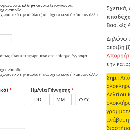
όματα ούτε
ελληνικοί
στα ξενόγλωσσα.
Σχετικά,
όχι ανάποδα.
ωριστικό την παύλα (-) και όχι το κενό ή κάποιον άλλο
αποδέχο
Βασικές 
Δηλώνω υ
ακριβή β
Απορρήτ
 όπως είναι καταχωρημένο στα επίσημα έγγραφα
την κατα
όχι ανάποδα.
ωριστικό την παύλα (-) και όχι το κενό ή κάποιον άλλο
Σημ.:
Από 
ολοκληρώ
ικά)
*
Ημ/νία Γέννησης
*
Δελτίου 
ολοκλήρω
γραμματε
ανάβαση 
διαστήμα