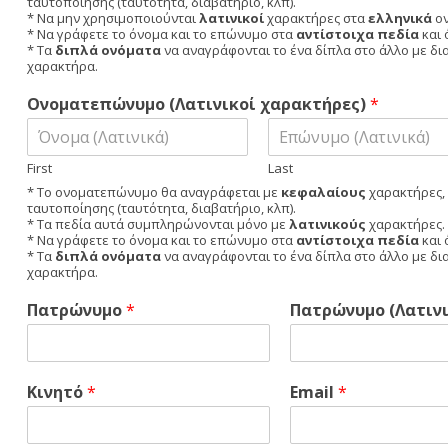
ταυτοποίησης (ταυτότητα, διαβατήριο, κλπ).
r
s
* Να μην χρησιμοποιούνται
λατινικοί
χαρακτήρες στα
ελληνικά
ον
s
t
* Να γράφετε το όνομα και το επώνυμο στα
αντίστοιχα πεδία
και 
t
* Τα
διπλά ονόματα
να αναγράφονται το ένα δίπλα στο άλλο με διαχ
χαρακτήρα.
Ονοματεπώνυμο (Λατινικοί χαρακτήρες)
*
First
Last
* Το ονοματεπώνυμο θα αναγράφεται με
κεφαλαίους
χαρακτήρες,
ταυτοποίησης (ταυτότητα, διαβατήριο, κλπ).
* Τα πεδία αυτά συμπληρώνονται μόνο με
λατινικούς
χαρακτήρες.
* Να γράφετε το όνομα και το επώνυμο στα
αντίστοιχα πεδία
και 
* Τα
διπλά ονόματα
να αναγράφονται το ένα δίπλα στο άλλο με διαχ
χαρακτήρα.
Πατρώνυμο
*
Πατρώνυμο (Λατιν
Κινητό
*
Email
*