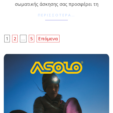
σωματικής άσκησης σας προσφέρει τη
ΠΕΡΙΣΣΌΤΕΡΑ…
Σελιδοποίηση
1
2
…
5
Επόμενα
άρθρων