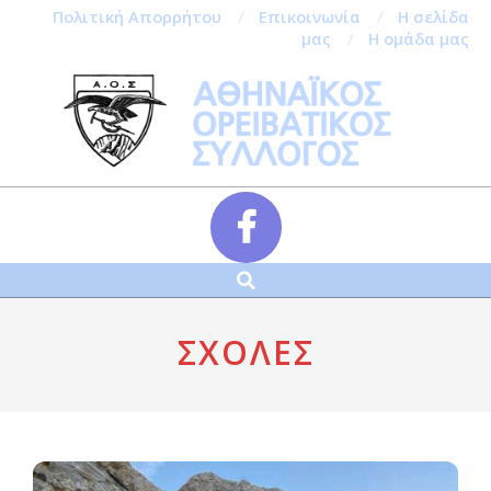
Πολιτική Απορρήτου
Επικοινωνία
Η σελίδα
μας
Η ομάδα μας
Skip
to
content
Αναζήτηση
Secondary
Navigation
Menu
ΣΧΟΛΈΣ