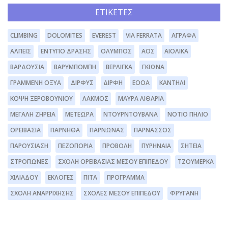
ΕΤΙΚΈΤΕΣ
CLIMBING
DOLOMITES
EVEREST
VIA FERRATA
ΆΓΡΑΦΑ
ΆΛΠΕΙΣ
ΈΝΤΥΠΟ ΔΡΆΣΗΣ
ΌΛΥΜΠΟΣ
ΑΟΣ
ΑΙΟΛΙΚΆ
ΒΑΡΔΟΎΣΙΑ
ΒΑΡΥΜΠΌΜΠΗ
ΒΕΡΛΊΓΚΑ
ΓΚΙΏΝΑ
ΓΡΑΜΜΈΝΗ ΟΞΥΆ
ΔΊΡΦΥΣ
ΔΙΡΦΗ
ΕΟΟΑ
ΚΑΝΤΉΛΙ
ΚΌΨΗ ΞΕΡΟΒΟΥΝΊΟΥ
ΛΆΚΜΟΣ
ΜΑΥΡΑ ΛΙΘΆΡΙΑ
ΜΕΓΆΛΗ ΖΉΡΕΙΑ
ΜΕΤΈΩΡΑ
ΝΤΟΥΡΝΤΟΥΒΆΝΑ
ΝΌΤΙΟ ΠΉΛΙΟ
ΟΡΕΙΒΑΣΊΑ
ΠΆΡΝΗΘΑ
ΠΆΡΝΩΝΑΣ
ΠΑΡΝΑΣΣΌΣ
ΠΑΡΟΥΣΊΑΣΗ
ΠΕΖΟΠΟΡΊΑ
ΠΡΟΒΟΛΉ
ΠΥΡΗΝΑΊΑ
ΣΗΤΕΊΑ
ΣΤΡΌΠΩΝΕΣ
ΣΧΟΛΉ ΟΡΕΙΒΑΣΊΑΣ ΜΈΣΟΥ ΕΠΙΠΈΔΟΥ
ΤΖΟΥΜΈΡΚΑ
ΧΙΛΙΑΔΟΎ
ΕΚΛΟΓΈΣ
ΠΊΤΑ
ΠΡΌΓΡΑΜΜΑ
ΣΧΟΛΉ ΑΝΑΡΡΊΧΗΣΗΣ
ΣΧΟΛΕΣ ΜΕΣΟΥ ΕΠΙΠΕΔΟΥ
ΦΡΥΓΑΝΗ