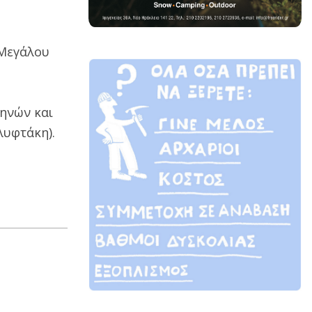
 Μεγάλου
θηνών και
λυφτάκη).