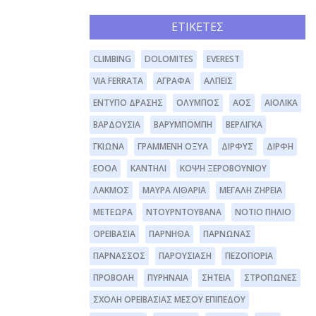
ΕΤΙΚΈΤΕΣ
CLIMBING
DOLOMITES
EVEREST
VIA FERRATA
ΆΓΡΑΦΑ
ΆΛΠΕΙΣ
ΈΝΤΥΠΟ ΔΡΆΣΗΣ
ΌΛΥΜΠΟΣ
ΑΟΣ
ΑΙΟΛΙΚΆ
ΒΑΡΔΟΎΣΙΑ
ΒΑΡΥΜΠΌΜΠΗ
ΒΕΡΛΊΓΚΑ
ΓΚΙΏΝΑ
ΓΡΑΜΜΈΝΗ ΟΞΥΆ
ΔΊΡΦΥΣ
ΔΙΡΦΗ
ΕΟΟΑ
ΚΑΝΤΉΛΙ
ΚΌΨΗ ΞΕΡΟΒΟΥΝΊΟΥ
ΛΆΚΜΟΣ
ΜΑΥΡΑ ΛΙΘΆΡΙΑ
ΜΕΓΆΛΗ ΖΉΡΕΙΑ
ΜΕΤΈΩΡΑ
ΝΤΟΥΡΝΤΟΥΒΆΝΑ
ΝΌΤΙΟ ΠΉΛΙΟ
ΟΡΕΙΒΑΣΊΑ
ΠΆΡΝΗΘΑ
ΠΆΡΝΩΝΑΣ
ΠΑΡΝΑΣΣΌΣ
ΠΑΡΟΥΣΊΑΣΗ
ΠΕΖΟΠΟΡΊΑ
ΠΡΟΒΟΛΉ
ΠΥΡΗΝΑΊΑ
ΣΗΤΕΊΑ
ΣΤΡΌΠΩΝΕΣ
ΣΧΟΛΉ ΟΡΕΙΒΑΣΊΑΣ ΜΈΣΟΥ ΕΠΙΠΈΔΟΥ