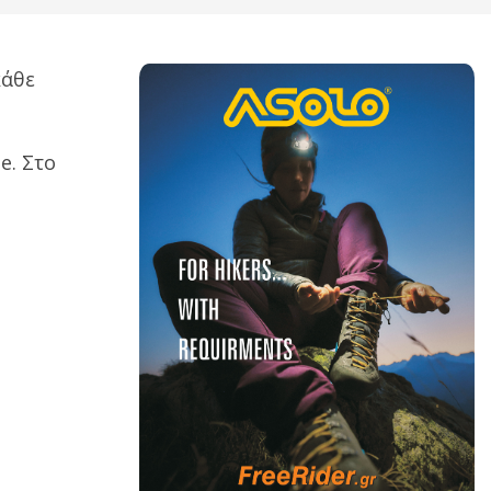
κάθε
e. Στο