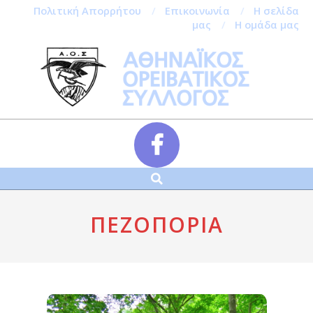
Πολιτική Απορρήτου
Επικοινωνία
Η σελίδα
μας
Η ομάδα μας
Skip
to
content
Αναζήτηση
Secondary
Navigation
Menu
ΠΕΖΟΠΟΡΊΑ