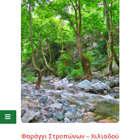
Φαράγγι Στροπώνων – Χιλιαδού