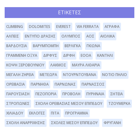
ΕΤΙΚΈΤΕΣ
CLIMBING
DOLOMITES
EVEREST
VIA FERRATA
ΆΓΡΑΦΑ
ΆΛΠΕΙΣ
ΈΝΤΥΠΟ ΔΡΆΣΗΣ
ΌΛΥΜΠΟΣ
ΑΟΣ
ΑΙΟΛΙΚΆ
ΒΑΡΔΟΎΣΙΑ
ΒΑΡΥΜΠΌΜΠΗ
ΒΕΡΛΊΓΚΑ
ΓΚΙΏΝΑ
ΓΡΑΜΜΈΝΗ ΟΞΥΆ
ΔΊΡΦΥΣ
ΔΙΡΦΗ
ΕΟΟΑ
ΚΑΝΤΉΛΙ
ΚΌΨΗ ΞΕΡΟΒΟΥΝΊΟΥ
ΛΆΚΜΟΣ
ΜΑΥΡΑ ΛΙΘΆΡΙΑ
ΜΕΓΆΛΗ ΖΉΡΕΙΑ
ΜΕΤΈΩΡΑ
ΝΤΟΥΡΝΤΟΥΒΆΝΑ
ΝΌΤΙΟ ΠΉΛΙΟ
ΟΡΕΙΒΑΣΊΑ
ΠΆΡΝΗΘΑ
ΠΆΡΝΩΝΑΣ
ΠΑΡΝΑΣΣΌΣ
ΠΑΡΟΥΣΊΑΣΗ
ΠΕΖΟΠΟΡΊΑ
ΠΡΟΒΟΛΉ
ΠΥΡΗΝΑΊΑ
ΣΗΤΕΊΑ
ΣΤΡΌΠΩΝΕΣ
ΣΧΟΛΉ ΟΡΕΙΒΑΣΊΑΣ ΜΈΣΟΥ ΕΠΙΠΈΔΟΥ
ΤΖΟΥΜΈΡΚΑ
ΧΙΛΙΑΔΟΎ
ΕΚΛΟΓΈΣ
ΠΊΤΑ
ΠΡΌΓΡΑΜΜΑ
ΣΧΟΛΉ ΑΝΑΡΡΊΧΗΣΗΣ
ΣΧΟΛΕΣ ΜΕΣΟΥ ΕΠΙΠΕΔΟΥ
ΦΡΥΓΑΝΗ