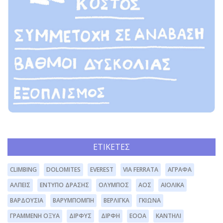
ΕΤΙΚΈΤΕΣ
CLIMBING
DOLOMITES
EVEREST
VIA FERRATA
ΆΓΡΑΦΑ
ΆΛΠΕΙΣ
ΈΝΤΥΠΟ ΔΡΆΣΗΣ
ΌΛΥΜΠΟΣ
ΑΟΣ
ΑΙΟΛΙΚΆ
ΒΑΡΔΟΎΣΙΑ
ΒΑΡΥΜΠΌΜΠΗ
ΒΕΡΛΊΓΚΑ
ΓΚΙΏΝΑ
ΓΡΑΜΜΈΝΗ ΟΞΥΆ
ΔΊΡΦΥΣ
ΔΙΡΦΗ
ΕΟΟΑ
ΚΑΝΤΉΛΙ