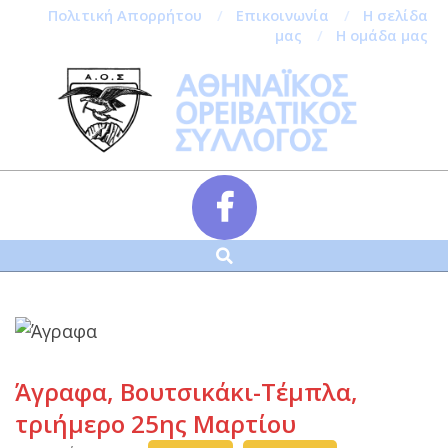
Πολιτική Απορρήτου
Επικοινωνία
Η σελίδα
μας
Η ομάδα μας
Skip
to
content
Αναζήτηση
Secondary
Navigation
Menu
Άγραφα, Βουτσικάκι-Τέμπλα,
τριήμερο 25ης Μαρτίου