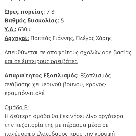
Ώρες πορείας:
7-8
Βαθμός δυσκολίας:
5
Υ.Δ.:
630μ.
Αρχηγοί:
Παππάς Γιάννης, Πλέγας Χάρης
Απευθύνεται σε αποφοίτους σχολών ορειβασίας
και σε έμπειρους ορειβάτες.
Απαραίτητος Εξοπλισμός:
Εξοπλισμός
ανάβασης χειμερινού βουνού, κράνος-
κραμπόν-πιολέ.
Ομάδα Β:
Η δεύτερη ομάδα θα ξεκινήσει λίγο αργότερα
την πεζοπορία της με πέρασμα μέσα σε
πανέμορφο ελατόδασος προς την κορυφή