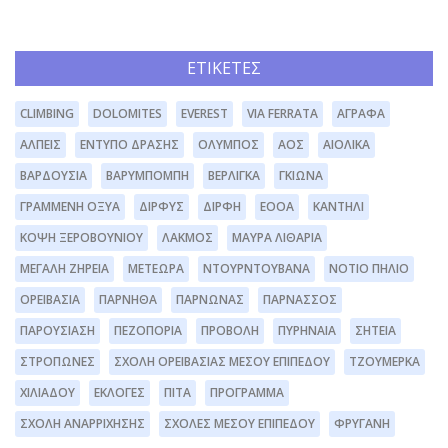
ΕΤΙΚΈΤΕΣ
CLIMBING
DOLOMITES
EVEREST
VIA FERRATA
ΆΓΡΑΦΑ
ΆΛΠΕΙΣ
ΈΝΤΥΠΟ ΔΡΆΣΗΣ
ΌΛΥΜΠΟΣ
ΑΟΣ
ΑΙΟΛΙΚΆ
ΒΑΡΔΟΎΣΙΑ
ΒΑΡΥΜΠΌΜΠΗ
ΒΕΡΛΊΓΚΑ
ΓΚΙΏΝΑ
ΓΡΑΜΜΈΝΗ ΟΞΥΆ
ΔΊΡΦΥΣ
ΔΙΡΦΗ
ΕΟΟΑ
ΚΑΝΤΉΛΙ
ΚΌΨΗ ΞΕΡΟΒΟΥΝΊΟΥ
ΛΆΚΜΟΣ
ΜΑΥΡΑ ΛΙΘΆΡΙΑ
ΜΕΓΆΛΗ ΖΉΡΕΙΑ
ΜΕΤΈΩΡΑ
ΝΤΟΥΡΝΤΟΥΒΆΝΑ
ΝΌΤΙΟ ΠΉΛΙΟ
ΟΡΕΙΒΑΣΊΑ
ΠΆΡΝΗΘΑ
ΠΆΡΝΩΝΑΣ
ΠΑΡΝΑΣΣΌΣ
ΠΑΡΟΥΣΊΑΣΗ
ΠΕΖΟΠΟΡΊΑ
ΠΡΟΒΟΛΉ
ΠΥΡΗΝΑΊΑ
ΣΗΤΕΊΑ
ΣΤΡΌΠΩΝΕΣ
ΣΧΟΛΉ ΟΡΕΙΒΑΣΊΑΣ ΜΈΣΟΥ ΕΠΙΠΈΔΟΥ
ΤΖΟΥΜΈΡΚΑ
ΧΙΛΙΑΔΟΎ
ΕΚΛΟΓΈΣ
ΠΊΤΑ
ΠΡΌΓΡΑΜΜΑ
ΣΧΟΛΉ ΑΝΑΡΡΊΧΗΣΗΣ
ΣΧΟΛΕΣ ΜΕΣΟΥ ΕΠΙΠΕΔΟΥ
ΦΡΥΓΑΝΗ