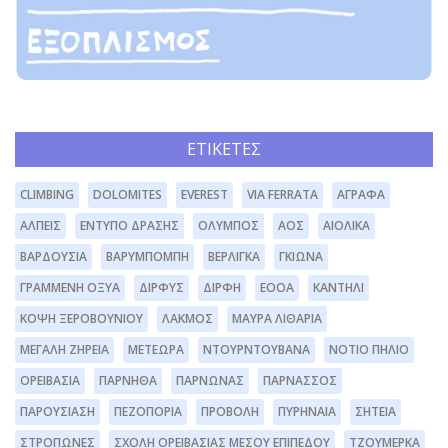
ΕΤΙΚΈΤΕΣ
CLIMBING
DOLOMITES
EVEREST
VIA FERRATA
ΆΓΡΑΦΑ
ΆΛΠΕΙΣ
ΈΝΤΥΠΟ ΔΡΆΣΗΣ
ΌΛΥΜΠΟΣ
ΑΟΣ
ΑΙΟΛΙΚΆ
ΒΑΡΔΟΎΣΙΑ
ΒΑΡΥΜΠΌΜΠΗ
ΒΕΡΛΊΓΚΑ
ΓΚΙΏΝΑ
ΓΡΑΜΜΈΝΗ ΟΞΥΆ
ΔΊΡΦΥΣ
ΔΙΡΦΗ
ΕΟΟΑ
ΚΑΝΤΉΛΙ
ΚΌΨΗ ΞΕΡΟΒΟΥΝΊΟΥ
ΛΆΚΜΟΣ
ΜΑΥΡΑ ΛΙΘΆΡΙΑ
ΜΕΓΆΛΗ ΖΉΡΕΙΑ
ΜΕΤΈΩΡΑ
ΝΤΟΥΡΝΤΟΥΒΆΝΑ
ΝΌΤΙΟ ΠΉΛΙΟ
ΟΡΕΙΒΑΣΊΑ
ΠΆΡΝΗΘΑ
ΠΆΡΝΩΝΑΣ
ΠΑΡΝΑΣΣΌΣ
ΠΑΡΟΥΣΊΑΣΗ
ΠΕΖΟΠΟΡΊΑ
ΠΡΟΒΟΛΉ
ΠΥΡΗΝΑΊΑ
ΣΗΤΕΊΑ
ΣΤΡΌΠΩΝΕΣ
ΣΧΟΛΉ ΟΡΕΙΒΑΣΊΑΣ ΜΈΣΟΥ ΕΠΙΠΈΔΟΥ
ΤΖΟΥΜΈΡΚΑ