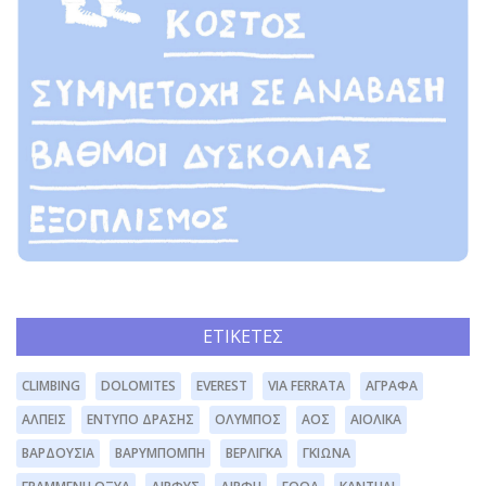
ΕΤΙΚΈΤΕΣ
CLIMBING
DOLOMITES
EVEREST
VIA FERRATA
ΆΓΡΑΦΑ
ΆΛΠΕΙΣ
ΈΝΤΥΠΟ ΔΡΆΣΗΣ
ΌΛΥΜΠΟΣ
ΑΟΣ
ΑΙΟΛΙΚΆ
ΒΑΡΔΟΎΣΙΑ
ΒΑΡΥΜΠΌΜΠΗ
ΒΕΡΛΊΓΚΑ
ΓΚΙΏΝΑ