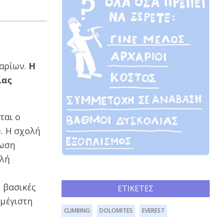
χαρίων.
Η
ίας
ται ο
. Η σχολή
ίωση
λή
 βασικές
ΕΤΙΚΈΤΕΣ
 μέγιστη
CLIMBING
DOLOMITES
EVEREST