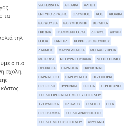
VIA FERRATA
ΆΓΡΑΦΑ
ΆΛΠΕΙΣ
γος
ΈΝΤΥΠΟ ΔΡΆΣΗΣ
ΌΛΥΜΠΟΣ
ΑΟΣ
ΑΙΟΛΙΚΆ
ο τα
ΒΑΡΔΟΎΣΙΑ
ΒΑΡΥΜΠΌΜΠΗ
ΒΕΡΛΊΓΚΑ
ΓΚΙΏΝΑ
ΓΡΑΜΜΈΝΗ ΟΞΥΆ
ΔΊΡΦΥΣ
ΔΙΡΦΗ
κολιά τηλ
ΕΟΟΑ
ΚΑΝΤΉΛΙ
ΚΌΨΗ ΞΕΡΟΒΟΥΝΊΟΥ
ΛΆΚΜΟΣ
ΜΑΥΡΑ ΛΙΘΆΡΙΑ
ΜΕΓΆΛΗ ΖΉΡΕΙΑ
ΜΕΤΈΩΡΑ
ΝΤΟΥΡΝΤΟΥΒΆΝΑ
ΝΌΤΙΟ ΠΉΛΙΟ
ουμε ο πιο
ΟΡΕΙΒΑΣΊΑ
ΠΆΡΝΗΘΑ
ΠΆΡΝΩΝΑΣ
νη σχολή.
ΠΑΡΝΑΣΣΌΣ
ΠΑΡΟΥΣΊΑΣΗ
ΠΕΖΟΠΟΡΊΑ
της
ΠΡΟΒΟΛΉ
ΠΥΡΗΝΑΊΑ
ΣΗΤΕΊΑ
ΣΤΡΌΠΩΝΕΣ
 κόστος
ΣΧΟΛΉ ΟΡΕΙΒΑΣΊΑΣ ΜΈΣΟΥ ΕΠΙΠΈΔΟΥ
ΤΖΟΥΜΈΡΚΑ
ΧΙΛΙΑΔΟΎ
ΕΚΛΟΓΈΣ
ΠΊΤΑ
ΠΡΌΓΡΑΜΜΑ
ΣΧΟΛΉ ΑΝΑΡΡΊΧΗΣΗΣ
ΣΧΟΛΕΣ ΜΕΣΟΥ ΕΠΙΠΕΔΟΥ
ΦΡΥΓΑΝΗ