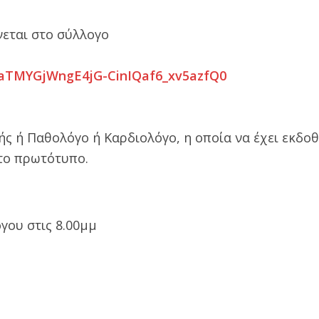
νεται στο σύλλογο
JwaTMYGjWngE4jG-CinIQaf6_xv5azfQ0
ής ή Παθολόγο ή Καρδιολόγο, η οποία να έχει εκδοθ
 το πρωτότυπο.
γου στις 8.00μμ