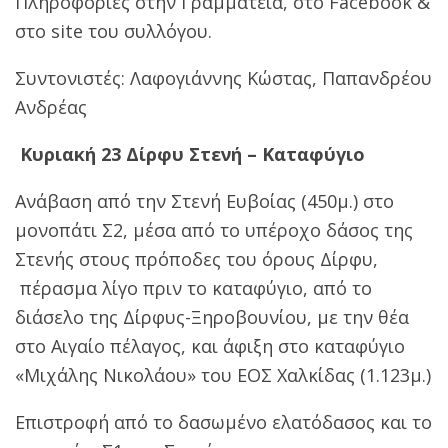
Πληροφορίες στην Γραμματεία, στο Facebook &
στο site του συλλόγου.
Συντονιστές: Λαφογιάννης Κώστας, Παπανδρέου
Ανδρέας
Κυριακή 23 Δίρφυ Στενή – Καταφύγιο
Ανάβαση από την Στενή Ευβοίας (450μ.) στο
μονοπάτι Σ2, μέσα από το υπέροχο δάσος της
Στενής στους πρόποδες του όρους Δίρφυ,
πέρασμα λίγο πριν το καταφύγιο, από το
διάσελο της Δίρφυς-Ξηροβουνίου, με την θέα
στο Αιγαίο πέλαγος, και άφιξη στο καταφύγιο
«Μιχάλης Νικολάου» του ΕΟΣ Χαλκίδας (1.123μ.)
Επιστροφή από το δασωμένο ελατόδασος και το