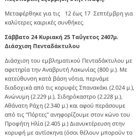
Mεταφέρθηκε για τις 12 έως 17 Σεπτέμβρη για
καλύτερες καιρικές συνθήκες.
Σάββατο 24 Κυριακή 25 Ταΰγετος 2407μ.
Διάσχιση Πενταδάκτυλου
Διάσχιση του εμβληματικού Πενταδάκτυλου με
αφετηρία την Αναβρυτή Λακωνίας (800 μ.). Με
κατεύθυνση κατά βάση νότια, περνάμε
διαδοχικά από τις κορυφές Σπανακάκι (2.024 μ.),
Ανώνυμη (2.229 μ.), Σιδηρόκαστρο (2.228 μ.),
Αθάνατη Ράχη (2.340 μ.) και αφού περάσουμε
από τις “Πόρτες” ανηφορίζουμε στον κώνο του
Προφήτη Ηλία (2.405 μ.) Διανυκτέρευση στην
κορυφή με αντίσκηνα (όσοι θέλουν μπορούν το