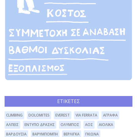
ΕΤΙΚΈΤΕΣ
CLIMBING
DOLOMITES
EVEREST
VIA FERRATA
ΆΓΡΑΦΑ
ΆΛΠΕΙΣ
ΈΝΤΥΠΟ ΔΡΆΣΗΣ
ΌΛΥΜΠΟΣ
ΑΟΣ
ΑΙΟΛΙΚΆ
ΒΑΡΔΟΎΣΙΑ
ΒΑΡΥΜΠΌΜΠΗ
ΒΕΡΛΊΓΚΑ
ΓΚΙΏΝΑ