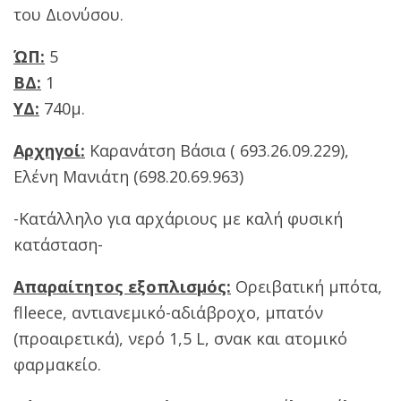
του Διονύσου.
ΏΠ:
5
ΒΔ:
1
ΥΔ:
740μ.
Αρχηγοί:
Καρανάτση Βάσια ( 693.26.09.229),
Ελένη Μανιάτη (698.20.69.963)
-Κατάλληλο για αρχάριους με καλή φυσική
κατάσταση-
Απαραίτητος εξοπλισμός:
Ορειβατική μπότα,
flleece, αντιανεμικό-αδιάβροχο, μπατόν
(προαιρετικά), νερό 1,5 L, σνακ και ατομικό
φαρμακείο.