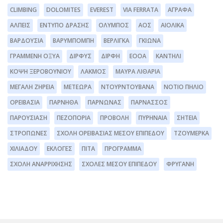
CLIMBING
DOLOMITES
EVEREST
VIA FERRATA
ΆΓΡΑΦΑ
ΆΛΠΕΙΣ
ΈΝΤΥΠΟ ΔΡΆΣΗΣ
ΌΛΥΜΠΟΣ
ΑΟΣ
ΑΙΟΛΙΚΆ
ΒΑΡΔΟΎΣΙΑ
ΒΑΡΥΜΠΌΜΠΗ
ΒΕΡΛΊΓΚΑ
ΓΚΙΏΝΑ
ΓΡΑΜΜΈΝΗ ΟΞΥΆ
ΔΊΡΦΥΣ
ΔΙΡΦΗ
ΕΟΟΑ
ΚΑΝΤΉΛΙ
ΚΌΨΗ ΞΕΡΟΒΟΥΝΊΟΥ
ΛΆΚΜΟΣ
ΜΑΥΡΑ ΛΙΘΆΡΙΑ
ΜΕΓΆΛΗ ΖΉΡΕΙΑ
ΜΕΤΈΩΡΑ
ΝΤΟΥΡΝΤΟΥΒΆΝΑ
ΝΌΤΙΟ ΠΉΛΙΟ
ΟΡΕΙΒΑΣΊΑ
ΠΆΡΝΗΘΑ
ΠΆΡΝΩΝΑΣ
ΠΑΡΝΑΣΣΌΣ
ΠΑΡΟΥΣΊΑΣΗ
ΠΕΖΟΠΟΡΊΑ
ΠΡΟΒΟΛΉ
ΠΥΡΗΝΑΊΑ
ΣΗΤΕΊΑ
ΣΤΡΌΠΩΝΕΣ
ΣΧΟΛΉ ΟΡΕΙΒΑΣΊΑΣ ΜΈΣΟΥ ΕΠΙΠΈΔΟΥ
ΤΖΟΥΜΈΡΚΑ
ΧΙΛΙΑΔΟΎ
ΕΚΛΟΓΈΣ
ΠΊΤΑ
ΠΡΌΓΡΑΜΜΑ
ΣΧΟΛΉ ΑΝΑΡΡΊΧΗΣΗΣ
ΣΧΟΛΕΣ ΜΕΣΟΥ ΕΠΙΠΕΔΟΥ
ΦΡΥΓΑΝΗ