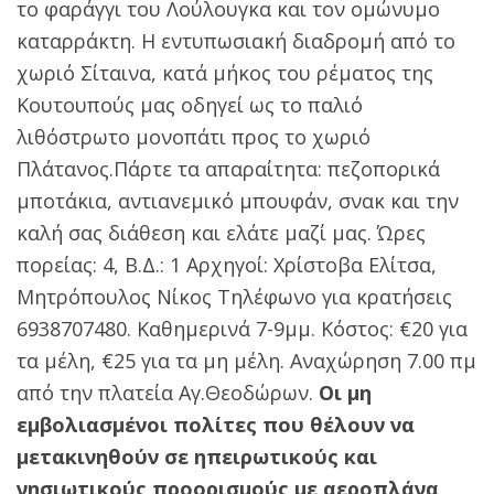
το φαράγγι του Λούλουγκα και τον ομώνυμο
καταρράκτη. Η εντυπωσιακή διαδρομή από το
χωριό Σίταινα, κατά μήκος του ρέματος της
Κουτουπούς μας οδηγεί ως το παλιό
λιθόστρωτο μονοπάτι προς το χωριό
Πλάτανος.Πάρτε τα απαραίτητα: πεζοπορικά
μποτάκια, αντιανεμικό μπουφάν, σνακ και την
καλή σας διάθεση και ελάτε μαζί μας. Ώρες
πορείας: 4, Β.Δ.: 1 Αρχηγοί: Χρίστοβα Ελίτσα,
Μητρόπουλος Νίκος Τηλέφωνο για κρατήσεις
6938707480. Καθημερινά 7-9μμ. Κόστος: €20 για
τα μέλη, €25 για τα μη μέλη. Αναχώρηση 7.00 πμ
από την πλατεία Αγ.Θεοδώρων.
Οι μη
εμβολιασμένοι πολίτες που θέλουν να
μετακινηθούν σε ηπειρωτικούς και
νησιωτικούς προορισμούς με αεροπλάνα,