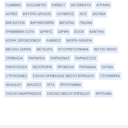
CLIMBING
DOLOMITES
EVEREST
VIA FERRATA
ΆΓΡΑΦΑ
ΆΛΠΕΙΣ
ΈΝΤΥΠΟ ΔΡΆΣΗΣ
ΌΛΥΜΠΟΣ
ΑΟΣ
ΑΙΟΛΙΚΆ
ΒΑΡΔΟΎΣΙΑ
ΒΑΡΥΜΠΌΜΠΗ
ΒΕΡΛΊΓΚΑ
ΓΚΙΏΝΑ
ΓΡΑΜΜΈΝΗ ΟΞΥΆ
ΔΊΡΦΥΣ
ΔΙΡΦΗ
ΕΟΟΑ
ΚΑΝΤΉΛΙ
ΚΌΨΗ ΞΕΡΟΒΟΥΝΊΟΥ
ΛΆΚΜΟΣ
ΜΑΥΡΑ ΛΙΘΆΡΙΑ
ΜΕΓΆΛΗ ΖΉΡΕΙΑ
ΜΕΤΈΩΡΑ
ΝΤΟΥΡΝΤΟΥΒΆΝΑ
ΝΌΤΙΟ ΠΉΛΙΟ
ΟΡΕΙΒΑΣΊΑ
ΠΆΡΝΗΘΑ
ΠΆΡΝΩΝΑΣ
ΠΑΡΝΑΣΣΌΣ
ΠΑΡΟΥΣΊΑΣΗ
ΠΕΖΟΠΟΡΊΑ
ΠΡΟΒΟΛΉ
ΠΥΡΗΝΑΊΑ
ΣΗΤΕΊΑ
ΣΤΡΌΠΩΝΕΣ
ΣΧΟΛΉ ΟΡΕΙΒΑΣΊΑΣ ΜΈΣΟΥ ΕΠΙΠΈΔΟΥ
ΤΖΟΥΜΈΡΚΑ
ΧΙΛΙΑΔΟΎ
ΕΚΛΟΓΈΣ
ΠΊΤΑ
ΠΡΌΓΡΑΜΜΑ
ΣΧΟΛΉ ΑΝΑΡΡΊΧΗΣΗΣ
ΣΧΟΛΕΣ ΜΕΣΟΥ ΕΠΙΠΕΔΟΥ
ΦΡΥΓΑΝΗ