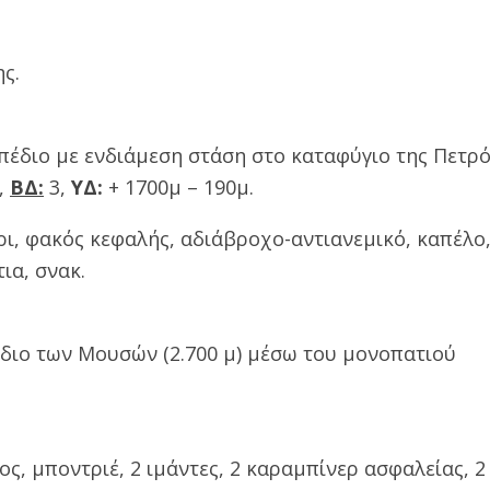
ς.
οπέδιο με ενδιάμεση στάση στο καταφύγιο της Πετρ
,
ΒΔ:
3,
ΥΔ:
+ 1700μ – 190μ.
ι, φακός κεφαλής, αδιάβροχο-αντιανεμικό, καπέλο,
ια, σνακ.
έδιο των Μουσών (2.700 μ) μέσω του μονοπατιού
ς, μποντριέ, 2 ιμάντες, 2 καραμπίνερ ασφαλείας, 2