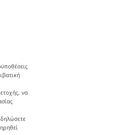
οϋποθέσεις
ιβατική
ετοχής, να
ασίας
ο δηλώσετε
τηρηθεί