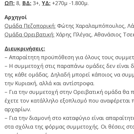
ΩΠ:
8,
ΒΔ:
3+,
ΥΔ:
+270μ -1.800μ.
Αρχηγοί
Ομάδα Πεζοπορική:
Φώτης Χαραλαμπόπουλος, Λά
Ομάδα Ορειβατική:
Χάρης Πλέγας, Αθανάσιος Τσε
Διευκρινήσεις:
– Απαραίτητη προϋπόθεση για όλους τους συμμετ
– Η συμμετοχή στις παραπάνω ομάδες δεν είναι 
της κάθε ομάδας. Δηλαδή μπορεί κάποιος να συμ
την Κυριακή, αλλά και αντίστροφα.
– Για την συμμετοχή στην Ορειβατική ομάδα θα 
έχετε τον κατάλληλο εξοπλισμό που αναφέρεται 
αρχαρίων.
– Για την διαμονή στο καταφύγιο είναι απαραίτητα
στα σχόλια της φόρμας συμμετοχής. Οι θέσεις στα