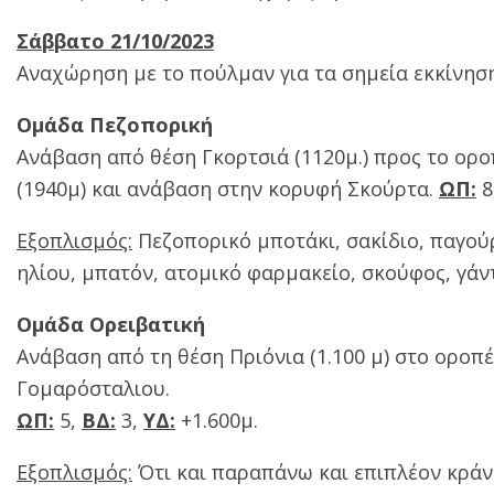
Σάββατο 21/10/2023
Αναχώρηση με το πούλμαν για τα σημεία εκκίνηση
Ομάδα Πεζοπορική
Ανάβαση από θέση Γκορτσιά (1120μ.) προς το ορ
(1940μ) και ανάβαση στην κορυφή Σκούρτα.
ΩΠ:
8
Εξοπλισμός:
Πεζοπορικό μποτάκι, σακίδιο, παγούρ
ηλίου, μπατόν, ατομικό φαρμακείο, σκούφος, γάντ
Ομάδα Ορειβατική
Ανάβαση από τη θέση Πριόνια (1.100 μ) στο οροπ
Γομαρόσταλιου.
ΩΠ:
5,
ΒΔ:
3,
ΥΔ:
+1.600μ.
Εξοπλισμός:
Ότι και παραπάνω και επιπλέον κράνο