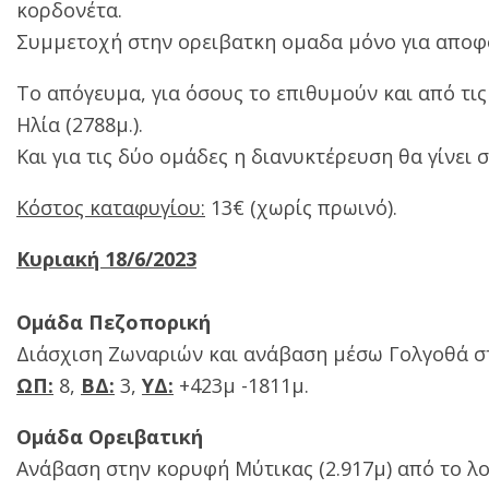
κορδονέτα.
Συμμετοχή στην ορειβατκη ομαδα μόνο για αποφ
Το απόγευμα, για όσους το επιθυμούν και από τι
Ηλία (2788μ.).
Και για τις δύο ομάδες η διανυκτέρευση θα γίνει 
Κόστος καταφυγίου:
13€ (χωρίς πρωινό).
Κυριακή 18/6/2023
Ομάδα Πεζοπορική
Διάσχιση Ζωναριών και ανάβαση μέσω Γολγοθά στ
ΩΠ:
8,
ΒΔ:
3,
ΥΔ:
+423μ -1811μ.
Ομάδα Ορειβατική
Ανάβαση στην κορυφή Μύτικας (2.917μ) από το λο