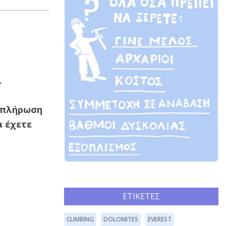
ι
μπλήρωση
α έχετε
ΕΤΙΚΈΤΕΣ
CLIMBING
DOLOMITES
EVEREST