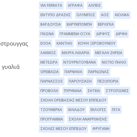
VIA FERRATA
ΆΓΡΑΦΑ
ΆΛΠΕΙΣ
ΈΝΤΥΠΟ ΔΡΆΣΗΣ
ΌΛΥΜΠΟΣ
ΑΟΣ
ΑΙΟΛΙΚΆ
ΒΑΡΔΟΎΣΙΑ
ΒΑΡΥΜΠΌΜΠΗ
ΒΕΡΛΊΓΚΑ
ΓΚΙΏΝΑ
ΓΡΑΜΜΈΝΗ ΟΞΥΆ
ΔΊΡΦΥΣ
ΔΙΡΦΗ
όστρουγγας
ΕΟΟΑ
ΚΑΝΤΉΛΙ
ΚΌΨΗ ΞΕΡΟΒΟΥΝΊΟΥ
ΛΆΚΜΟΣ
ΜΑΥΡΑ ΛΙΘΆΡΙΑ
ΜΕΓΆΛΗ ΖΉΡΕΙΑ
ΜΕΤΈΩΡΑ
ΝΤΟΥΡΝΤΟΥΒΆΝΑ
ΝΌΤΙΟ ΠΉΛΙΟ
 γυαλιά
ΟΡΕΙΒΑΣΊΑ
ΠΆΡΝΗΘΑ
ΠΆΡΝΩΝΑΣ
ΠΑΡΝΑΣΣΌΣ
ΠΑΡΟΥΣΊΑΣΗ
ΠΕΖΟΠΟΡΊΑ
ΠΡΟΒΟΛΉ
ΠΥΡΗΝΑΊΑ
ΣΗΤΕΊΑ
ΣΤΡΌΠΩΝΕΣ
ΣΧΟΛΉ ΟΡΕΙΒΑΣΊΑΣ ΜΈΣΟΥ ΕΠΙΠΈΔΟΥ
ΤΖΟΥΜΈΡΚΑ
ΧΙΛΙΑΔΟΎ
ΕΚΛΟΓΈΣ
ΠΊΤΑ
ΠΡΌΓΡΑΜΜΑ
ΣΧΟΛΉ ΑΝΑΡΡΊΧΗΣΗΣ
ΣΧΟΛΕΣ ΜΕΣΟΥ ΕΠΙΠΕΔΟΥ
ΦΡΥΓΑΝΗ