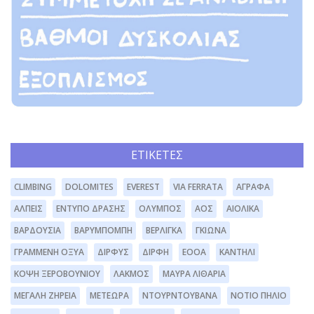
ΕΤΙΚΈΤΕΣ
CLIMBING
DOLOMITES
EVEREST
VIA FERRATA
ΆΓΡΑΦΑ
ΆΛΠΕΙΣ
ΈΝΤΥΠΟ ΔΡΆΣΗΣ
ΌΛΥΜΠΟΣ
ΑΟΣ
ΑΙΟΛΙΚΆ
ΒΑΡΔΟΎΣΙΑ
ΒΑΡΥΜΠΌΜΠΗ
ΒΕΡΛΊΓΚΑ
ΓΚΙΏΝΑ
ΓΡΑΜΜΈΝΗ ΟΞΥΆ
ΔΊΡΦΥΣ
ΔΙΡΦΗ
ΕΟΟΑ
ΚΑΝΤΉΛΙ
ΚΌΨΗ ΞΕΡΟΒΟΥΝΊΟΥ
ΛΆΚΜΟΣ
ΜΑΥΡΑ ΛΙΘΆΡΙΑ
ΜΕΓΆΛΗ ΖΉΡΕΙΑ
ΜΕΤΈΩΡΑ
ΝΤΟΥΡΝΤΟΥΒΆΝΑ
ΝΌΤΙΟ ΠΉΛΙΟ