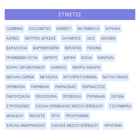
ΕΤΙΚΈΤΕΣ
CLIMBING
DOLOMITES
EVEREST
VIA FERRATA
ΆΓΡΑΦΑ
ΆΛΠΕΙΣ
ΈΝΤΥΠΟ ΔΡΆΣΗΣ
ΌΛΥΜΠΟΣ
ΑΟΣ
ΑΙΟΛΙΚΆ
ΒΑΡΔΟΎΣΙΑ
ΒΑΡΥΜΠΌΜΠΗ
ΒΕΡΛΊΓΚΑ
ΓΚΙΏΝΑ
ΓΡΑΜΜΈΝΗ ΟΞΥΆ
ΔΊΡΦΥΣ
ΔΙΡΦΗ
ΕΟΟΑ
ΚΑΝΤΉΛΙ
ΚΌΨΗ ΞΕΡΟΒΟΥΝΊΟΥ
ΛΆΚΜΟΣ
ΜΑΥΡΑ ΛΙΘΆΡΙΑ
ΜΕΓΆΛΗ ΖΉΡΕΙΑ
ΜΕΤΈΩΡΑ
ΝΤΟΥΡΝΤΟΥΒΆΝΑ
ΝΌΤΙΟ ΠΉΛΙΟ
ΟΡΕΙΒΑΣΊΑ
ΠΆΡΝΗΘΑ
ΠΆΡΝΩΝΑΣ
ΠΑΡΝΑΣΣΌΣ
ΠΑΡΟΥΣΊΑΣΗ
ΠΕΖΟΠΟΡΊΑ
ΠΡΟΒΟΛΉ
ΠΥΡΗΝΑΊΑ
ΣΗΤΕΊΑ
ΣΤΡΌΠΩΝΕΣ
ΣΧΟΛΉ ΟΡΕΙΒΑΣΊΑΣ ΜΈΣΟΥ ΕΠΙΠΈΔΟΥ
ΤΖΟΥΜΈΡΚΑ
ΧΙΛΙΑΔΟΎ
ΕΚΛΟΓΈΣ
ΠΊΤΑ
ΠΡΌΓΡΑΜΜΑ
ΣΧΟΛΉ ΑΝΑΡΡΊΧΗΣΗΣ
ΣΧΟΛΕΣ ΜΕΣΟΥ ΕΠΙΠΕΔΟΥ
ΦΡΥΓΑΝΗ