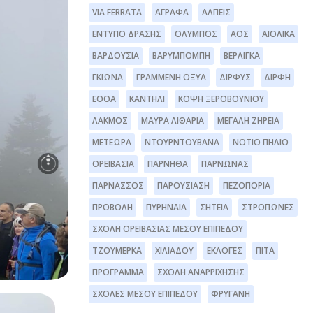
VIA FERRATA
ΆΓΡΑΦΑ
ΆΛΠΕΙΣ
ΈΝΤΥΠΟ ΔΡΆΣΗΣ
ΌΛΥΜΠΟΣ
ΑΟΣ
ΑΙΟΛΙΚΆ
ΒΑΡΔΟΎΣΙΑ
ΒΑΡΥΜΠΌΜΠΗ
ΒΕΡΛΊΓΚΑ
ΓΚΙΏΝΑ
ΓΡΑΜΜΈΝΗ ΟΞΥΆ
ΔΊΡΦΥΣ
ΔΙΡΦΗ
ΕΟΟΑ
ΚΑΝΤΉΛΙ
ΚΌΨΗ ΞΕΡΟΒΟΥΝΊΟΥ
ΛΆΚΜΟΣ
ΜΑΥΡΑ ΛΙΘΆΡΙΑ
ΜΕΓΆΛΗ ΖΉΡΕΙΑ
ΜΕΤΈΩΡΑ
ΝΤΟΥΡΝΤΟΥΒΆΝΑ
ΝΌΤΙΟ ΠΉΛΙΟ
ΟΡΕΙΒΑΣΊΑ
ΠΆΡΝΗΘΑ
ΠΆΡΝΩΝΑΣ
ΠΑΡΝΑΣΣΌΣ
ΠΑΡΟΥΣΊΑΣΗ
ΠΕΖΟΠΟΡΊΑ
ΠΡΟΒΟΛΉ
ΠΥΡΗΝΑΊΑ
ΣΗΤΕΊΑ
ΣΤΡΌΠΩΝΕΣ
ΣΧΟΛΉ ΟΡΕΙΒΑΣΊΑΣ ΜΈΣΟΥ ΕΠΙΠΈΔΟΥ
ΤΖΟΥΜΈΡΚΑ
ΧΙΛΙΑΔΟΎ
ΕΚΛΟΓΈΣ
ΠΊΤΑ
ΠΡΌΓΡΑΜΜΑ
ΣΧΟΛΉ ΑΝΑΡΡΊΧΗΣΗΣ
ΣΧΟΛΕΣ ΜΕΣΟΥ ΕΠΙΠΕΔΟΥ
ΦΡΥΓΑΝΗ