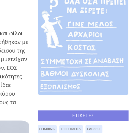
και φίλοι
τήθηκαν με
δεισου της
υμμετείχαν
ν, ΕΟΣ
ικότητες
κίδας
Σκύρου
ους τα
ΕΤΙΚΈΤΕΣ
CLIMBING
DOLOMITES
EVEREST