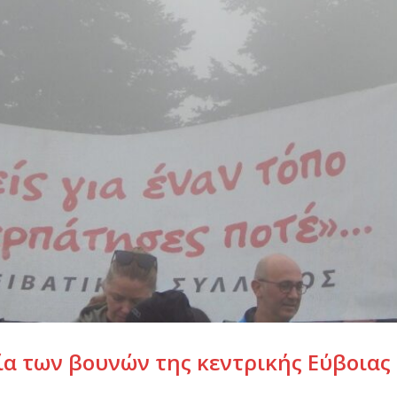
α των βουνών της κεντρικής Εύβοιας