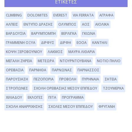
ΕΤΙΚΈΤΕΣ
CLIMBING
DOLOMITES
EVEREST
VIA FERRATA
ΆΓΡΑΦΑ
ΆΛΠΕΙΣ
ΈΝΤΥΠΟ ΔΡΆΣΗΣ
ΌΛΥΜΠΟΣ
ΑΟΣ
ΑΙΟΛΙΚΆ
ΒΑΡΔΟΎΣΙΑ
ΒΑΡΥΜΠΌΜΠΗ
ΒΕΡΛΊΓΚΑ
ΓΚΙΏΝΑ
ΓΡΑΜΜΈΝΗ ΟΞΥΆ
ΔΊΡΦΥΣ
ΔΙΡΦΗ
ΕΟΟΑ
ΚΑΝΤΉΛΙ
ΚΌΨΗ ΞΕΡΟΒΟΥΝΊΟΥ
ΛΆΚΜΟΣ
ΜΑΥΡΑ ΛΙΘΆΡΙΑ
ΜΕΓΆΛΗ ΖΉΡΕΙΑ
ΜΕΤΈΩΡΑ
ΝΤΟΥΡΝΤΟΥΒΆΝΑ
ΝΌΤΙΟ ΠΉΛΙΟ
ΟΡΕΙΒΑΣΊΑ
ΠΆΡΝΗΘΑ
ΠΆΡΝΩΝΑΣ
ΠΑΡΝΑΣΣΌΣ
ΠΑΡΟΥΣΊΑΣΗ
ΠΕΖΟΠΟΡΊΑ
ΠΡΟΒΟΛΉ
ΠΥΡΗΝΑΊΑ
ΣΗΤΕΊΑ
ΣΤΡΌΠΩΝΕΣ
ΣΧΟΛΉ ΟΡΕΙΒΑΣΊΑΣ ΜΈΣΟΥ ΕΠΙΠΈΔΟΥ
ΤΖΟΥΜΈΡΚΑ
ΧΙΛΙΑΔΟΎ
ΕΚΛΟΓΈΣ
ΠΊΤΑ
ΠΡΌΓΡΑΜΜΑ
ΣΧΟΛΉ ΑΝΑΡΡΊΧΗΣΗΣ
ΣΧΟΛΕΣ ΜΕΣΟΥ ΕΠΙΠΕΔΟΥ
ΦΡΥΓΑΝΗ