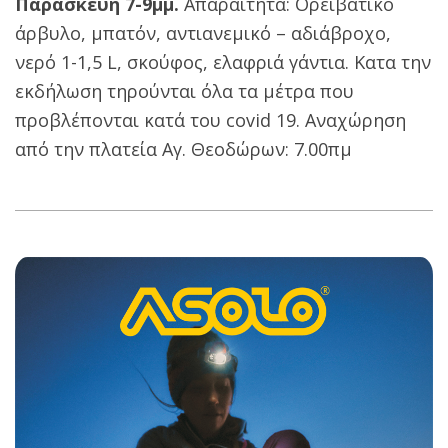
Παρασκευή 7-9μμ.
Απαραίτητα: Ορειβατικό
άρβυλο, μπατόν, αντιανεμικό – αδιάβροχο,
νερό 1-1,5 L, σκούφος, ελαφριά γάντια. Κατα την
εκδήλωση τηρούνται όλα τα μέτρα που
προβλέπονται κατά του covid 19. Αναχώρηση
από την πλατεία Αγ. Θεοδώρων: 7.00πμ
2022-
05-
02