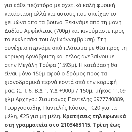
για κάθε πεζοπόρο με σχετικά καλή φυσική
κατάσταση αλλά και αυτούς που απείχαν το
χειμώνα από τα βουνά. Ξεκινάμε από τη μονή
Δαδίου Αμφίκλειας (700μ) και κινούμαστε προς
το εκκλησάκι του Αγ.Ιωάννη(βρύση). Στη
συνέχεια περνάμε από πλάτωμα με θέα προς τη
κορυφή Αρνόβρυση και τέλος ανεβαίνουμε
στην Μεγάλη Τούφα (1593μ). Η κατάβαση θα
είναι μόνο 150μ αφού ο δρόμος προς τα
χιονοδρομικά περνά κοντά από την κορυφή
μας. Ω.Π. 6, Β.Δ 1, Υ.Δ +900μ /-150μ, μήκος 11,09
χλμ Αρχηγοί: Σιαμπάνος Παντελής 6977740889,
Γεωργοστάθης Παντελής Κόστος : €20 για τα
μέλη, €25 για μη μέλη.
Κρατήσεις τηλεφωνικά
στη γραμματεία στο 2103463115, Τρίτη έως