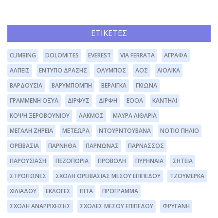
ΕΤΙΚΈΤΕΣ
CLIMBING
DOLOMITES
EVEREST
VIA FERRATA
ΆΓΡΑΦΑ
ΆΛΠΕΙΣ
ΈΝΤΥΠΟ ΔΡΆΣΗΣ
ΌΛΥΜΠΟΣ
ΑΟΣ
ΑΙΟΛΙΚΆ
ΒΑΡΔΟΎΣΙΑ
ΒΑΡΥΜΠΌΜΠΗ
ΒΕΡΛΊΓΚΑ
ΓΚΙΏΝΑ
ΓΡΑΜΜΈΝΗ ΟΞΥΆ
ΔΊΡΦΥΣ
ΔΙΡΦΗ
ΕΟΟΑ
ΚΑΝΤΉΛΙ
ΚΌΨΗ ΞΕΡΟΒΟΥΝΊΟΥ
ΛΆΚΜΟΣ
ΜΑΥΡΑ ΛΙΘΆΡΙΑ
ΜΕΓΆΛΗ ΖΉΡΕΙΑ
ΜΕΤΈΩΡΑ
ΝΤΟΥΡΝΤΟΥΒΆΝΑ
ΝΌΤΙΟ ΠΉΛΙΟ
ΟΡΕΙΒΑΣΊΑ
ΠΆΡΝΗΘΑ
ΠΆΡΝΩΝΑΣ
ΠΑΡΝΑΣΣΌΣ
ΠΑΡΟΥΣΊΑΣΗ
ΠΕΖΟΠΟΡΊΑ
ΠΡΟΒΟΛΉ
ΠΥΡΗΝΑΊΑ
ΣΗΤΕΊΑ
ΣΤΡΌΠΩΝΕΣ
ΣΧΟΛΉ ΟΡΕΙΒΑΣΊΑΣ ΜΈΣΟΥ ΕΠΙΠΈΔΟΥ
ΤΖΟΥΜΈΡΚΑ
ΧΙΛΙΑΔΟΎ
ΕΚΛΟΓΈΣ
ΠΊΤΑ
ΠΡΌΓΡΑΜΜΑ
ΣΧΟΛΉ ΑΝΑΡΡΊΧΗΣΗΣ
ΣΧΟΛΕΣ ΜΕΣΟΥ ΕΠΙΠΕΔΟΥ
ΦΡΥΓΑΝΗ