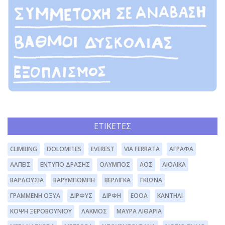
ΕΤΙΚΈΤΕΣ
CLIMBING
DOLOMITES
EVEREST
VIA FERRATA
ΆΓΡΑΦΑ
ΆΛΠΕΙΣ
ΈΝΤΥΠΟ ΔΡΆΣΗΣ
ΌΛΥΜΠΟΣ
ΑΟΣ
ΑΙΟΛΙΚΆ
ΒΑΡΔΟΎΣΙΑ
ΒΑΡΥΜΠΌΜΠΗ
ΒΕΡΛΊΓΚΑ
ΓΚΙΏΝΑ
ΓΡΑΜΜΈΝΗ ΟΞΥΆ
ΔΊΡΦΥΣ
ΔΙΡΦΗ
ΕΟΟΑ
ΚΑΝΤΉΛΙ
ΚΌΨΗ ΞΕΡΟΒΟΥΝΊΟΥ
ΛΆΚΜΟΣ
ΜΑΥΡΑ ΛΙΘΆΡΙΑ