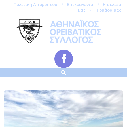
Πολιτική Απορρήτου
Επικοινωνία
Η σελίδα
μας
Η ομάδα μας
Skip
to
content
Αναζήτηση
Secondary
Navigation
Menu