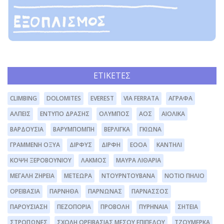
ΕΤΙΚΈΤΕΣ
CLIMBING
DOLOMITES
EVEREST
VIA FERRATA
ΆΓΡΑΦΑ
ΆΛΠΕΙΣ
ΈΝΤΥΠΟ ΔΡΆΣΗΣ
ΌΛΥΜΠΟΣ
ΑΟΣ
ΑΙΟΛΙΚΆ
ΒΑΡΔΟΎΣΙΑ
ΒΑΡΥΜΠΌΜΠΗ
ΒΕΡΛΊΓΚΑ
ΓΚΙΏΝΑ
ΓΡΑΜΜΈΝΗ ΟΞΥΆ
ΔΊΡΦΥΣ
ΔΙΡΦΗ
ΕΟΟΑ
ΚΑΝΤΉΛΙ
ΚΌΨΗ ΞΕΡΟΒΟΥΝΊΟΥ
ΛΆΚΜΟΣ
ΜΑΥΡΑ ΛΙΘΆΡΙΑ
ΜΕΓΆΛΗ ΖΉΡΕΙΑ
ΜΕΤΈΩΡΑ
ΝΤΟΥΡΝΤΟΥΒΆΝΑ
ΝΌΤΙΟ ΠΉΛΙΟ
ΟΡΕΙΒΑΣΊΑ
ΠΆΡΝΗΘΑ
ΠΆΡΝΩΝΑΣ
ΠΑΡΝΑΣΣΌΣ
ΠΑΡΟΥΣΊΑΣΗ
ΠΕΖΟΠΟΡΊΑ
ΠΡΟΒΟΛΉ
ΠΥΡΗΝΑΊΑ
ΣΗΤΕΊΑ
ΣΤΡΌΠΩΝΕΣ
ΣΧΟΛΉ ΟΡΕΙΒΑΣΊΑΣ ΜΈΣΟΥ ΕΠΙΠΈΔΟΥ
ΤΖΟΥΜΈΡΚΑ