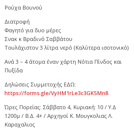
Ρούχα Βουνού
Διατροφή
Φαγητό για δυο μέρες
Σνακ κ Βραδινό Σαββάτου
Τουλάχιστον 3 λίτρα νερό (Καλύτερα ισοτονικό)
Ανά 3 – 4 άτομα έναν χάρτη Νότια Πίνδος και
Πυξίδα
Δηλώσεις Συμμετοχής ΕΔΩ:
https://forms.gle/VyHM1rLe3c3GK5Mn8
Ώρες Πορείας: Σάββατο 4, Κυριακή: 10 / Υ.Δ
1200μ / Β.Δ. 4+ / Αρχηγοί Κ. Μουγκολιας Λ.
Καραχαλιος