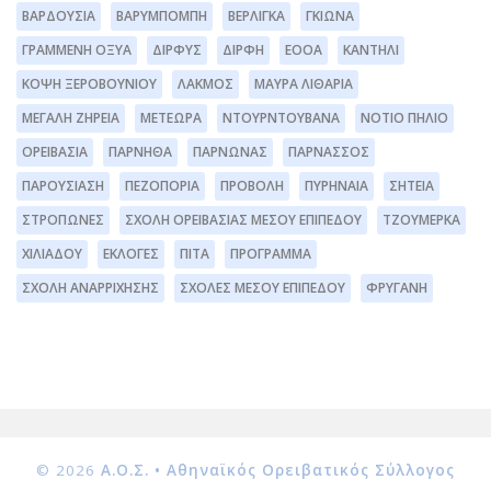
ΒΑΡΔΟΎΣΙΑ
ΒΑΡΥΜΠΌΜΠΗ
ΒΕΡΛΊΓΚΑ
ΓΚΙΏΝΑ
ΓΡΑΜΜΈΝΗ ΟΞΥΆ
ΔΊΡΦΥΣ
ΔΙΡΦΗ
ΕΟΟΑ
ΚΑΝΤΉΛΙ
ΚΌΨΗ ΞΕΡΟΒΟΥΝΊΟΥ
ΛΆΚΜΟΣ
ΜΑΥΡΑ ΛΙΘΆΡΙΑ
ΜΕΓΆΛΗ ΖΉΡΕΙΑ
ΜΕΤΈΩΡΑ
ΝΤΟΥΡΝΤΟΥΒΆΝΑ
ΝΌΤΙΟ ΠΉΛΙΟ
ΟΡΕΙΒΑΣΊΑ
ΠΆΡΝΗΘΑ
ΠΆΡΝΩΝΑΣ
ΠΑΡΝΑΣΣΌΣ
ΠΑΡΟΥΣΊΑΣΗ
ΠΕΖΟΠΟΡΊΑ
ΠΡΟΒΟΛΉ
ΠΥΡΗΝΑΊΑ
ΣΗΤΕΊΑ
ΣΤΡΌΠΩΝΕΣ
ΣΧΟΛΉ ΟΡΕΙΒΑΣΊΑΣ ΜΈΣΟΥ ΕΠΙΠΈΔΟΥ
ΤΖΟΥΜΈΡΚΑ
ΧΙΛΙΑΔΟΎ
ΕΚΛΟΓΈΣ
ΠΊΤΑ
ΠΡΌΓΡΑΜΜΑ
ΣΧΟΛΉ ΑΝΑΡΡΊΧΗΣΗΣ
ΣΧΟΛΕΣ ΜΕΣΟΥ ΕΠΙΠΕΔΟΥ
ΦΡΥΓΑΝΗ
© 2026
Α.Ο.Σ. • Αθηναϊκός Ορειβατικός Σύλλογος