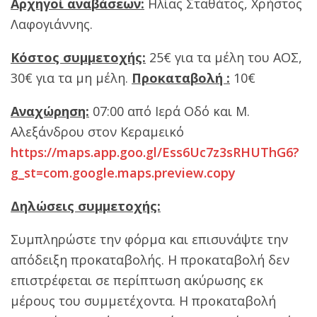
Αρχηγοί αναβάσεων:
Ηλίας Σταθάτος, Χρήστος
Λαφογιάννης.
Κόστος συμμετοχής:
25€ για τα μέλη του ΑΟΣ,
30€ για τα μη μέλη.
Προκαταβολή :
10€
Αναχώρηση:
07:00 από Ιερά Οδό και Μ.
Αλεξάνδρου στον Κεραμεικό
https://maps.app.goo.gl/Ess6Uc7z3sRHUThG6?
g_st=com.google.maps.preview.copy
Δηλώσεις συμμετοχής:
Συμπληρώστε την φόρμα και επισυνάψτε την
απόδειξη προκαταβολής. H προκαταβολή δεν
επιστρέφεται σε περίπτωση ακύρωσης εκ
μέρους του συμμετέχοντα. H προκαταβολή