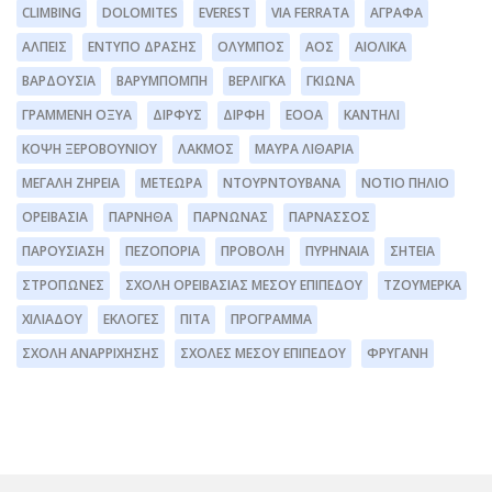
CLIMBING
DOLOMITES
EVEREST
VIA FERRATA
ΆΓΡΑΦΑ
ΆΛΠΕΙΣ
ΈΝΤΥΠΟ ΔΡΆΣΗΣ
ΌΛΥΜΠΟΣ
ΑΟΣ
ΑΙΟΛΙΚΆ
ΒΑΡΔΟΎΣΙΑ
ΒΑΡΥΜΠΌΜΠΗ
ΒΕΡΛΊΓΚΑ
ΓΚΙΏΝΑ
ΓΡΑΜΜΈΝΗ ΟΞΥΆ
ΔΊΡΦΥΣ
ΔΙΡΦΗ
ΕΟΟΑ
ΚΑΝΤΉΛΙ
ΚΌΨΗ ΞΕΡΟΒΟΥΝΊΟΥ
ΛΆΚΜΟΣ
ΜΑΥΡΑ ΛΙΘΆΡΙΑ
ΜΕΓΆΛΗ ΖΉΡΕΙΑ
ΜΕΤΈΩΡΑ
ΝΤΟΥΡΝΤΟΥΒΆΝΑ
ΝΌΤΙΟ ΠΉΛΙΟ
ΟΡΕΙΒΑΣΊΑ
ΠΆΡΝΗΘΑ
ΠΆΡΝΩΝΑΣ
ΠΑΡΝΑΣΣΌΣ
ΠΑΡΟΥΣΊΑΣΗ
ΠΕΖΟΠΟΡΊΑ
ΠΡΟΒΟΛΉ
ΠΥΡΗΝΑΊΑ
ΣΗΤΕΊΑ
ΣΤΡΌΠΩΝΕΣ
ΣΧΟΛΉ ΟΡΕΙΒΑΣΊΑΣ ΜΈΣΟΥ ΕΠΙΠΈΔΟΥ
ΤΖΟΥΜΈΡΚΑ
ΧΙΛΙΑΔΟΎ
ΕΚΛΟΓΈΣ
ΠΊΤΑ
ΠΡΌΓΡΑΜΜΑ
ΣΧΟΛΉ ΑΝΑΡΡΊΧΗΣΗΣ
ΣΧΟΛΕΣ ΜΕΣΟΥ ΕΠΙΠΕΔΟΥ
ΦΡΥΓΑΝΗ