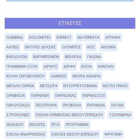
ΕΤΙΚΈΤΕΣ
CLIMBING
DOLOMITES
EVEREST
VIA FERRATA
ΆΓΡΑΦΑ
ΆΛΠΕΙΣ
ΈΝΤΥΠΟ ΔΡΆΣΗΣ
ΌΛΥΜΠΟΣ
ΑΟΣ
ΑΙΟΛΙΚΆ
ΒΑΡΔΟΎΣΙΑ
ΒΑΡΥΜΠΌΜΠΗ
ΒΕΡΛΊΓΚΑ
ΓΚΙΏΝΑ
ΓΡΑΜΜΈΝΗ ΟΞΥΆ
ΔΊΡΦΥΣ
ΔΙΡΦΗ
ΕΟΟΑ
ΚΑΝΤΉΛΙ
ΚΌΨΗ ΞΕΡΟΒΟΥΝΊΟΥ
ΛΆΚΜΟΣ
ΜΑΥΡΑ ΛΙΘΆΡΙΑ
ΜΕΓΆΛΗ ΖΉΡΕΙΑ
ΜΕΤΈΩΡΑ
ΝΤΟΥΡΝΤΟΥΒΆΝΑ
ΝΌΤΙΟ ΠΉΛΙΟ
ΟΡΕΙΒΑΣΊΑ
ΠΆΡΝΗΘΑ
ΠΆΡΝΩΝΑΣ
ΠΑΡΝΑΣΣΌΣ
ΠΑΡΟΥΣΊΑΣΗ
ΠΕΖΟΠΟΡΊΑ
ΠΡΟΒΟΛΉ
ΠΥΡΗΝΑΊΑ
ΣΗΤΕΊΑ
ΣΤΡΌΠΩΝΕΣ
ΣΧΟΛΉ ΟΡΕΙΒΑΣΊΑΣ ΜΈΣΟΥ ΕΠΙΠΈΔΟΥ
ΤΖΟΥΜΈΡΚΑ
ΧΙΛΙΑΔΟΎ
ΕΚΛΟΓΈΣ
ΠΊΤΑ
ΠΡΌΓΡΑΜΜΑ
ΣΧΟΛΉ ΑΝΑΡΡΊΧΗΣΗΣ
ΣΧΟΛΕΣ ΜΕΣΟΥ ΕΠΙΠΕΔΟΥ
ΦΡΥΓΑΝΗ