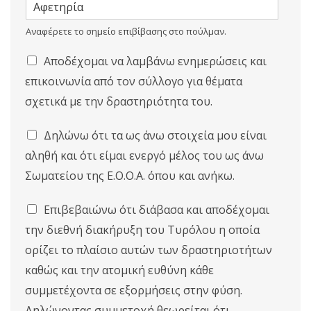
Αναφέρετε το σημείο επιβίβασης στο πούλμαν.
Ε
Αποδέχομαι να λαμβάνω ενημερώσεις και
ν
επικοινωνία από τον σύλλογο για θέματα
η
μ
σχετικά με την δραστηριότητα του.
ε
ρ
Δ
Δηλώνω ότι τα ως άνω στοιχεία μου είναι
ώ
ή
σ
αληθή και ότι είμαι ενεργό μέλος του ως άνω
λ
ε
ω
Σωματείου της Ε.Ο.Ο.Α. όπου και ανήκω.
ι
σ
ς
η
Α
Επιβεβαιώνω ότι διάβασα και αποδέχομαι
ε
π
γ
την διεθνή διακήρυξη του Τυρόλου η οποία
ο
κ
δ
ορίζει το πλαίσιο αυτών των δραστηριοτήτων
υ
ο
ρ
καθώς και την ατομική ευθύνη κάθε
χ
ό
ή
συμμετέχοντα σε εξορμήσεις στην φύση.
τ
ό
Δηλώνοντας συμμετοχή θεωρείται ότι