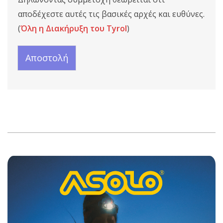
η
ρ
τ
ω
αποδέχεστε αυτές τις βασικές αρχές και ευθύνες.
α
ν
(
Όλη η Διακήρυξη του Tyrol
)
ς
*
*
Αποστολή
2026-
06-
15