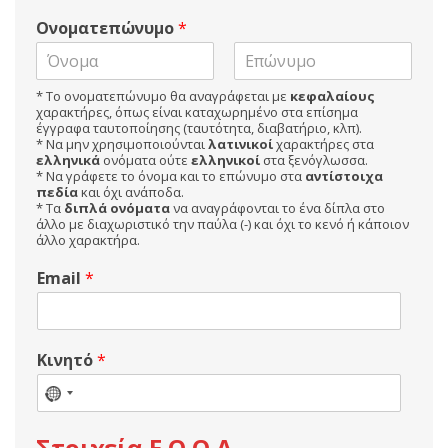
Ονοματεπώνυμο
*
F
L
* Το ονοματεπώνυμο θα αναγράφεται με
κεφαλαίους
i
a
χαρακτήρες, όπως είναι καταχωρημένο στα επίσημα
r
s
έγγραφα ταυτοποίησης (ταυτότητα, διαβατήριο, κλπ).
s
t
* Να μην χρησιμοποιούνται
λατινικοί
χαρακτήρες στα
t
ελληνικά
ονόματα ούτε
ελληνικοί
στα ξενόγλωσσα.
* Να γράφετε το όνομα και το επώνυμο στα
αντίστοιχα
πεδία
και όχι ανάποδα.
* Τα
διπλά ονόματα
να αναγράφονται το ένα δίπλα στο
άλλο με διαχωριστικό την παύλα (-) και όχι το κενό ή κάποιον
άλλο χαρακτήρα.
Email
*
Κινητό
*
Στοιχεία Ε.Ο.Ο.Α.