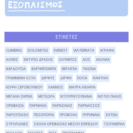
ΕΤΙΚΈΤΕΣ
CLIMBING
DOLOMITES
EVEREST
VIA FERRATA
ΆΓΡΑΦΑ
ΆΛΠΕΙΣ
ΈΝΤΥΠΟ ΔΡΆΣΗΣ
ΌΛΥΜΠΟΣ
ΑΟΣ
ΑΙΟΛΙΚΆ
ΒΑΡΔΟΎΣΙΑ
ΒΑΡΥΜΠΌΜΠΗ
ΒΕΡΛΊΓΚΑ
ΓΚΙΏΝΑ
ΓΡΑΜΜΈΝΗ ΟΞΥΆ
ΔΊΡΦΥΣ
ΔΙΡΦΗ
ΕΟΟΑ
ΚΑΝΤΉΛΙ
ΚΌΨΗ ΞΕΡΟΒΟΥΝΊΟΥ
ΛΆΚΜΟΣ
ΜΑΥΡΑ ΛΙΘΆΡΙΑ
ΜΕΓΆΛΗ ΖΉΡΕΙΑ
ΜΕΤΈΩΡΑ
ΝΤΟΥΡΝΤΟΥΒΆΝΑ
ΝΌΤΙΟ ΠΉΛΙΟ
ΟΡΕΙΒΑΣΊΑ
ΠΆΡΝΗΘΑ
ΠΆΡΝΩΝΑΣ
ΠΑΡΝΑΣΣΌΣ
ΠΑΡΟΥΣΊΑΣΗ
ΠΕΖΟΠΟΡΊΑ
ΠΡΟΒΟΛΉ
ΠΥΡΗΝΑΊΑ
ΣΗΤΕΊΑ
ΣΤΡΌΠΩΝΕΣ
ΣΧΟΛΉ ΟΡΕΙΒΑΣΊΑΣ ΜΈΣΟΥ ΕΠΙΠΈΔΟΥ
ΤΖΟΥΜΈΡΚΑ