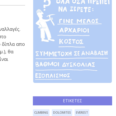
ναλλαγές.
στο
 δίπλα απο
.), θα
ίναι
ΕΤΙΚΈΤΕΣ
CLIMBING
DOLOMITES
EVEREST