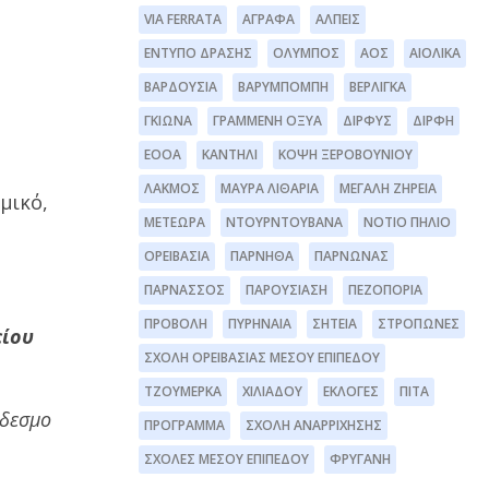
VIA FERRATA
ΆΓΡΑΦΑ
ΆΛΠΕΙΣ
ΈΝΤΥΠΟ ΔΡΆΣΗΣ
ΌΛΥΜΠΟΣ
ΑΟΣ
ΑΙΟΛΙΚΆ
ΒΑΡΔΟΎΣΙΑ
ΒΑΡΥΜΠΌΜΠΗ
ΒΕΡΛΊΓΚΑ
ΓΚΙΏΝΑ
ΓΡΑΜΜΈΝΗ ΟΞΥΆ
ΔΊΡΦΥΣ
ΔΙΡΦΗ
ΕΟΟΑ
ΚΑΝΤΉΛΙ
ΚΌΨΗ ΞΕΡΟΒΟΥΝΊΟΥ
ΛΆΚΜΟΣ
ΜΑΥΡΑ ΛΙΘΆΡΙΑ
ΜΕΓΆΛΗ ΖΉΡΕΙΑ
μικό,
ΜΕΤΈΩΡΑ
ΝΤΟΥΡΝΤΟΥΒΆΝΑ
ΝΌΤΙΟ ΠΉΛΙΟ
ΟΡΕΙΒΑΣΊΑ
ΠΆΡΝΗΘΑ
ΠΆΡΝΩΝΑΣ
ΠΑΡΝΑΣΣΌΣ
ΠΑΡΟΥΣΊΑΣΗ
ΠΕΖΟΠΟΡΊΑ
ΠΡΟΒΟΛΉ
ΠΥΡΗΝΑΊΑ
ΣΗΤΕΊΑ
ΣΤΡΌΠΩΝΕΣ
είου
ΣΧΟΛΉ ΟΡΕΙΒΑΣΊΑΣ ΜΈΣΟΥ ΕΠΙΠΈΔΟΥ
ΤΖΟΥΜΈΡΚΑ
ΧΙΛΙΑΔΟΎ
ΕΚΛΟΓΈΣ
ΠΊΤΑ
νδεσμο
ΠΡΌΓΡΑΜΜΑ
ΣΧΟΛΉ ΑΝΑΡΡΊΧΗΣΗΣ
ΣΧΟΛΕΣ ΜΕΣΟΥ ΕΠΙΠΕΔΟΥ
ΦΡΥΓΑΝΗ