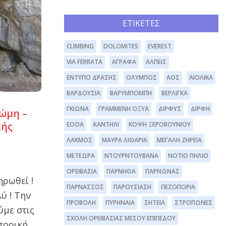
ΕΤΙΚΈΤΕΣ
CLIMBING
DOLOMITES
EVEREST
VIA FERRATA
ΆΓΡΑΦΑ
ΆΛΠΕΙΣ
ΈΝΤΥΠΟ ΔΡΆΣΗΣ
ΌΛΥΜΠΟΣ
ΑΟΣ
ΑΙΟΛΙΚΆ
ΒΑΡΔΟΎΣΙΑ
ΒΑΡΥΜΠΌΜΠΗ
ΒΕΡΛΊΓΚΑ
ΓΚΙΏΝΑ
ΓΡΑΜΜΈΝΗ ΟΞΥΆ
ΔΊΡΦΥΣ
ΔΙΡΦΗ
ρώμη –
κής
ΕΟΟΑ
ΚΑΝΤΉΛΙ
ΚΌΨΗ ΞΕΡΟΒΟΥΝΊΟΥ
ΛΆΚΜΟΣ
ΜΑΥΡΑ ΛΙΘΆΡΙΑ
ΜΕΓΆΛΗ ΖΉΡΕΙΑ
ΜΕΤΈΩΡΑ
ΝΤΟΥΡΝΤΟΥΒΆΝΑ
ΝΌΤΙΟ ΠΉΛΙΟ
ΟΡΕΙΒΑΣΊΑ
ΠΆΡΝΗΘΑ
ΠΆΡΝΩΝΑΣ
ηρωθεί !
ΠΑΡΝΑΣΣΌΣ
ΠΑΡΟΥΣΊΑΣΗ
ΠΕΖΟΠΟΡΊΑ
ύ ! Την
ΠΡΟΒΟΛΉ
ΠΥΡΗΝΑΊΑ
ΣΗΤΕΊΑ
ΣΤΡΌΠΩΝΕΣ
ύμε στις
ΣΧΟΛΉ ΟΡΕΙΒΑΣΊΑΣ ΜΈΣΟΥ ΕΠΙΠΈΔΟΥ
οπορική