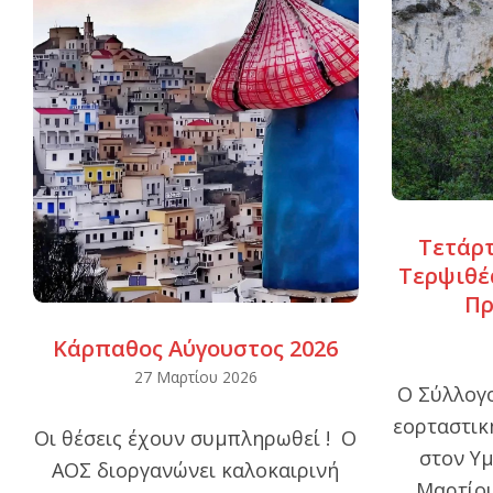
Τετάρτ
Τερψιθέ
Πρ
2026-
Κάρπαθος Αύγουστος 2026
03-
2026-
27 Μαρτίου 2026
Ο Σύλλογο
17
03-
εορταστικ
Οι θέσεις έχουν συμπληρωθεί ! Ο
27
στον Υμ
ΑΟΣ διοργανώνει καλοκαιρινή
Μαρτίου