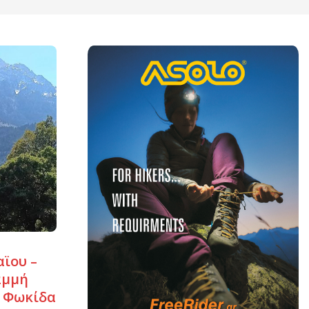
ϊου –
αμμή
ή Φωκίδα