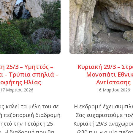
η 25/3 – Υμηττός –
Κυριακή 29/3 – Στ
α – Τρύπια σπηλιά –
Μονοπάτι Εθνι
οφήτης Ηλίας
Αντίστασης
2026-
17 Μαρτίου 2026
16 Μαρτίου 2026
03-
ς καλεί τα μέλη του σε
Η εκδρομή έχει συμπλ
16
ή πεζοπορική διαδρομή
Σας ευχαριστούμε πολ
ηττό την Τετάρτη 25
Κυριακή 29/3 αναχωρο
. Η διαδρομή που θα
6:30 π.μ. για μία πεζ