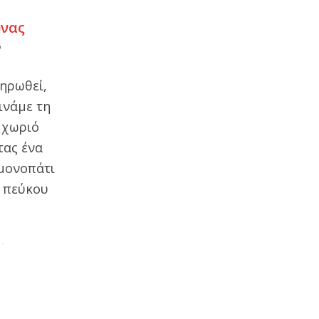
ώνας
6
ληρωθεί,
ινάμε τη
 χωριό
τας ένα
μονοπάτι
α πεύκου
…