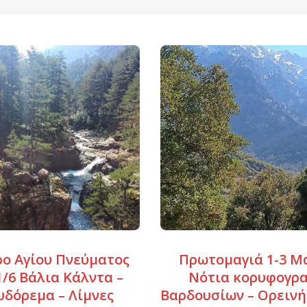
ρο Αγίου Πνεύματος
Πρωτομαγιά 1-3 Μα
 1/6 Βάλια Κάλντα –
Νότια κορυφογρ
υδόρεμα – Λίμνες
Βαρδουσίων – Ορειν