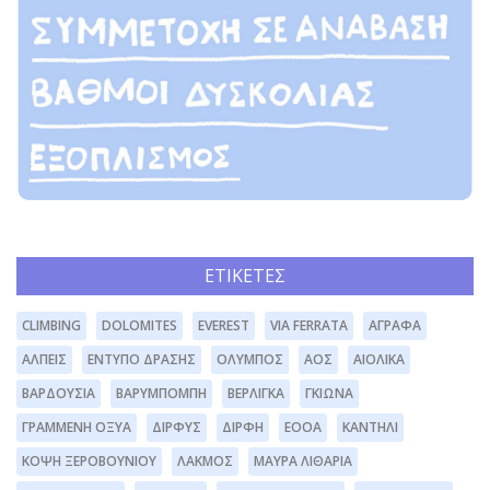
ΕΤΙΚΈΤΕΣ
CLIMBING
DOLOMITES
EVEREST
VIA FERRATA
ΆΓΡΑΦΑ
ΆΛΠΕΙΣ
ΈΝΤΥΠΟ ΔΡΆΣΗΣ
ΌΛΥΜΠΟΣ
ΑΟΣ
ΑΙΟΛΙΚΆ
ΒΑΡΔΟΎΣΙΑ
ΒΑΡΥΜΠΌΜΠΗ
ΒΕΡΛΊΓΚΑ
ΓΚΙΏΝΑ
ΓΡΑΜΜΈΝΗ ΟΞΥΆ
ΔΊΡΦΥΣ
ΔΙΡΦΗ
ΕΟΟΑ
ΚΑΝΤΉΛΙ
ΚΌΨΗ ΞΕΡΟΒΟΥΝΊΟΥ
ΛΆΚΜΟΣ
ΜΑΥΡΑ ΛΙΘΆΡΙΑ