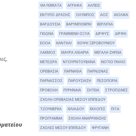
VIA FERRATA
ΆΓΡΑΦΑ
ΆΛΠΕΙΣ
ΈΝΤΥΠΟ ΔΡΆΣΗΣ
ΌΛΥΜΠΟΣ
ΑΟΣ
ΑΙΟΛΙΚΆ
ΒΑΡΔΟΎΣΙΑ
ΒΑΡΥΜΠΌΜΠΗ
ΒΕΡΛΊΓΚΑ
ΓΚΙΏΝΑ
ΓΡΑΜΜΈΝΗ ΟΞΥΆ
ΔΊΡΦΥΣ
ΔΙΡΦΗ
ΕΟΟΑ
ΚΑΝΤΉΛΙ
ΚΌΨΗ ΞΕΡΟΒΟΥΝΊΟΥ
ΛΆΚΜΟΣ
ΜΑΥΡΑ ΛΙΘΆΡΙΑ
ΜΕΓΆΛΗ ΖΉΡΕΙΑ
ις,
ΜΕΤΈΩΡΑ
ΝΤΟΥΡΝΤΟΥΒΆΝΑ
ΝΌΤΙΟ ΠΉΛΙΟ
ΟΡΕΙΒΑΣΊΑ
ΠΆΡΝΗΘΑ
ΠΆΡΝΩΝΑΣ
ΠΑΡΝΑΣΣΌΣ
ΠΑΡΟΥΣΊΑΣΗ
ΠΕΖΟΠΟΡΊΑ
ΠΡΟΒΟΛΉ
ΠΥΡΗΝΑΊΑ
ΣΗΤΕΊΑ
ΣΤΡΌΠΩΝΕΣ
ΣΧΟΛΉ ΟΡΕΙΒΑΣΊΑΣ ΜΈΣΟΥ ΕΠΙΠΈΔΟΥ
ΤΖΟΥΜΈΡΚΑ
ΧΙΛΙΑΔΟΎ
ΕΚΛΟΓΈΣ
ΠΊΤΑ
ΠΡΌΓΡΑΜΜΑ
ΣΧΟΛΉ ΑΝΑΡΡΊΧΗΣΗΣ
ωματείου
ΣΧΟΛΕΣ ΜΕΣΟΥ ΕΠΙΠΕΔΟΥ
ΦΡΥΓΑΝΗ