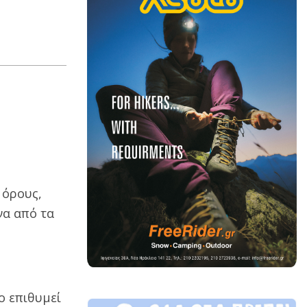
 όρους,
να από τα
ο επιθυμεί