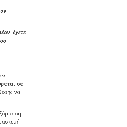
τον
λέον έχετε
που
εν
φεται σε
θεσης να
εξόρμηση
αρασκευή