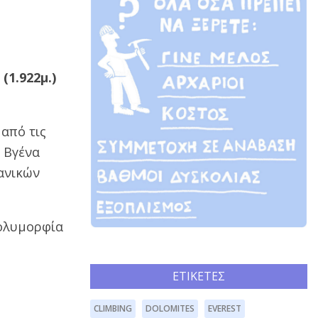
(1.922μ.)
από τις
ή Βγένα
τανικών
πολυμορφία
ΕΤΙΚΈΤΕΣ
CLIMBING
DOLOMITES
EVEREST