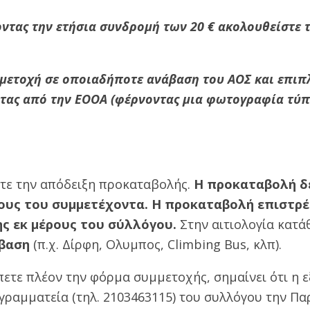
οντας την ετήσια συνδρομή των 20 € ακολουθείστε 
μμετοχή σε οποιαδήποτε ανάβαση του ΑΟΣ και επιπ
ητας από την ΕΟΟΑ (φέρνοντας μια φωτογραφία τύ
τε την απόδειξη προκαταβολής.
H προκαταβολή δ
ους του συμμετέχοντα.
H προκαταβολή επιστρέ
ς εκ μέρους του σύλλόγου.
Στην αιτιολογία κατά
βαση
(π.χ. Δίρφη, Ολυμπος, Climbing Bus, κλπ).
πετε πλέον την φόρμα συμμετοχής, σημαίνει ότι η 
γραμματεία (τηλ. 2103463115) του συλλόγου την Π