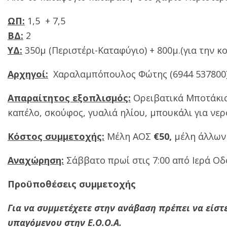
ΩΠ:
1,5
+ 7,5
ΒΔ:
2
ΥΔ:
350μ (Περιστέρι-Καταφύγιο) + 800μ.(για την κ
Αρχηγοί:
Χαραλαμπόπουλος Φώτης (6944 537800),
Απαραίτητος εξοπλισμός:
Ορειβατικά Μποτάκια,
καπέλο, σκούφος, γυαλιά ηλίου, μπουκάλι για νερ
Κόστος συμμετοχής:
Μέλη ΑΟΣ
€50,
μέλη άλλων
Αναχώρηση:
Σάββατο πρωί στις 7:00 από Ιερά Οδ
Προϋποθέσεις συμμετοχής
Για να συμμετέχετε στην ανάβαση πρέπει να είστ
υπαγόμενου στην Ε.Ο.Ο.Α.