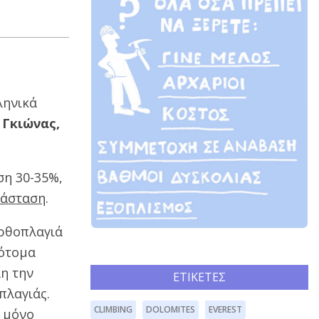
ληνικά
ς
Γκιώνας,
ση 30-35%,
τάσταση
.
ορθοπλαγιά
πότομα
λη την
ΕΤΙΚΈΤΕΣ
πλαγιάς.
CLIMBING
DOLOMITES
EVEREST
ά μόνο