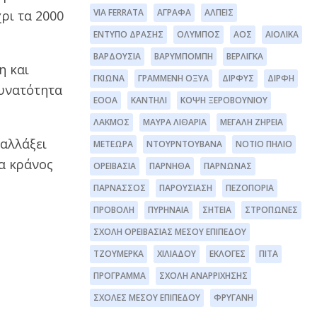
VIA FERRATA
ΆΓΡΑΦΑ
ΆΛΠΕΙΣ
ρι τα 2000
ΈΝΤΥΠΟ ΔΡΆΣΗΣ
ΌΛΥΜΠΟΣ
ΑΟΣ
ΑΙΟΛΙΚΆ
ΒΑΡΔΟΎΣΙΑ
ΒΑΡΥΜΠΌΜΠΗ
ΒΕΡΛΊΓΚΑ
η και
ΓΚΙΏΝΑ
ΓΡΑΜΜΈΝΗ ΟΞΥΆ
ΔΊΡΦΥΣ
ΔΙΡΦΗ
δυνατότητα
ΕΟΟΑ
ΚΑΝΤΉΛΙ
ΚΌΨΗ ΞΕΡΟΒΟΥΝΊΟΥ
ΛΆΚΜΟΣ
ΜΑΥΡΑ ΛΙΘΆΡΙΑ
ΜΕΓΆΛΗ ΖΉΡΕΙΑ
 αλλάξει
ΜΕΤΈΩΡΑ
ΝΤΟΥΡΝΤΟΥΒΆΝΑ
ΝΌΤΙΟ ΠΉΛΙΟ
τα κράνος
ΟΡΕΙΒΑΣΊΑ
ΠΆΡΝΗΘΑ
ΠΆΡΝΩΝΑΣ
ΠΑΡΝΑΣΣΌΣ
ΠΑΡΟΥΣΊΑΣΗ
ΠΕΖΟΠΟΡΊΑ
ΠΡΟΒΟΛΉ
ΠΥΡΗΝΑΊΑ
ΣΗΤΕΊΑ
ΣΤΡΌΠΩΝΕΣ
ΣΧΟΛΉ ΟΡΕΙΒΑΣΊΑΣ ΜΈΣΟΥ ΕΠΙΠΈΔΟΥ
ΤΖΟΥΜΈΡΚΑ
ΧΙΛΙΑΔΟΎ
ΕΚΛΟΓΈΣ
ΠΊΤΑ
ΠΡΌΓΡΑΜΜΑ
ΣΧΟΛΉ ΑΝΑΡΡΊΧΗΣΗΣ
ΣΧΟΛΕΣ ΜΕΣΟΥ ΕΠΙΠΕΔΟΥ
ΦΡΥΓΑΝΗ