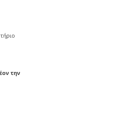
υτήριο
έον την