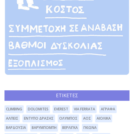
ΕΤΙΚΈΤΕΣ
CLIMBING
DOLOMITES
EVEREST
VIA FERRATA
ΆΓΡΑΦΑ
ΆΛΠΕΙΣ
ΈΝΤΥΠΟ ΔΡΆΣΗΣ
ΌΛΥΜΠΟΣ
ΑΟΣ
ΑΙΟΛΙΚΆ
ΒΑΡΔΟΎΣΙΑ
ΒΑΡΥΜΠΌΜΠΗ
ΒΕΡΛΊΓΚΑ
ΓΚΙΏΝΑ