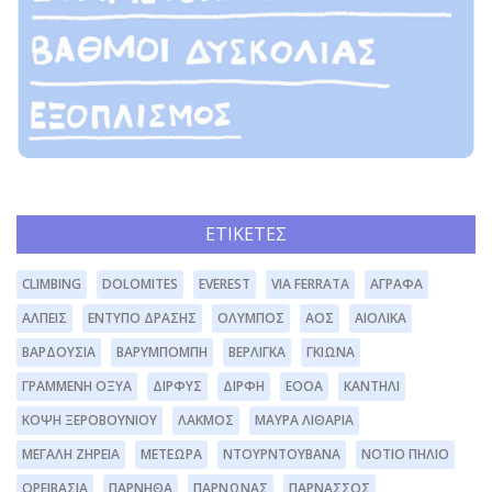
ΕΤΙΚΈΤΕΣ
CLIMBING
DOLOMITES
EVEREST
VIA FERRATA
ΆΓΡΑΦΑ
ΆΛΠΕΙΣ
ΈΝΤΥΠΟ ΔΡΆΣΗΣ
ΌΛΥΜΠΟΣ
ΑΟΣ
ΑΙΟΛΙΚΆ
ΒΑΡΔΟΎΣΙΑ
ΒΑΡΥΜΠΌΜΠΗ
ΒΕΡΛΊΓΚΑ
ΓΚΙΏΝΑ
ΓΡΑΜΜΈΝΗ ΟΞΥΆ
ΔΊΡΦΥΣ
ΔΙΡΦΗ
ΕΟΟΑ
ΚΑΝΤΉΛΙ
ΚΌΨΗ ΞΕΡΟΒΟΥΝΊΟΥ
ΛΆΚΜΟΣ
ΜΑΥΡΑ ΛΙΘΆΡΙΑ
ΜΕΓΆΛΗ ΖΉΡΕΙΑ
ΜΕΤΈΩΡΑ
ΝΤΟΥΡΝΤΟΥΒΆΝΑ
ΝΌΤΙΟ ΠΉΛΙΟ
ΟΡΕΙΒΑΣΊΑ
ΠΆΡΝΗΘΑ
ΠΆΡΝΩΝΑΣ
ΠΑΡΝΑΣΣΌΣ