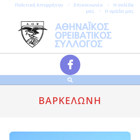
Πολιτική Απορρήτου
Επικοινωνία
Η σελίδα
μας
Η ομάδα μας
Skip
to
content
Αναζήτηση
Secondary
Navigation
Menu
ΒΑΡΚΕΛΏΝΗ