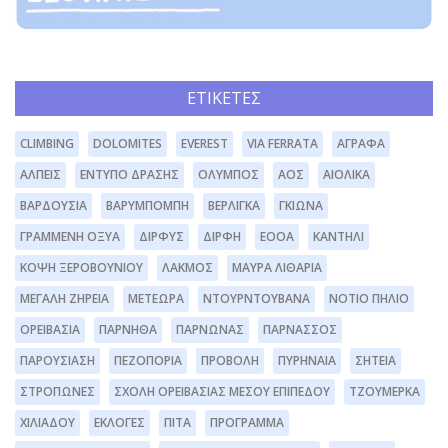
ΕΤΙΚΈΤΕΣ
CLIMBING
DOLOMITES
EVEREST
VIA FERRATA
ΆΓΡΑΦΑ
ΆΛΠΕΙΣ
ΈΝΤΥΠΟ ΔΡΆΣΗΣ
ΌΛΥΜΠΟΣ
ΑΟΣ
ΑΙΟΛΙΚΆ
ΒΑΡΔΟΎΣΙΑ
ΒΑΡΥΜΠΌΜΠΗ
ΒΕΡΛΊΓΚΑ
ΓΚΙΏΝΑ
ΓΡΑΜΜΈΝΗ ΟΞΥΆ
ΔΊΡΦΥΣ
ΔΙΡΦΗ
ΕΟΟΑ
ΚΑΝΤΉΛΙ
ΚΌΨΗ ΞΕΡΟΒΟΥΝΊΟΥ
ΛΆΚΜΟΣ
ΜΑΥΡΑ ΛΙΘΆΡΙΑ
ΜΕΓΆΛΗ ΖΉΡΕΙΑ
ΜΕΤΈΩΡΑ
ΝΤΟΥΡΝΤΟΥΒΆΝΑ
ΝΌΤΙΟ ΠΉΛΙΟ
ΟΡΕΙΒΑΣΊΑ
ΠΆΡΝΗΘΑ
ΠΆΡΝΩΝΑΣ
ΠΑΡΝΑΣΣΌΣ
ΠΑΡΟΥΣΊΑΣΗ
ΠΕΖΟΠΟΡΊΑ
ΠΡΟΒΟΛΉ
ΠΥΡΗΝΑΊΑ
ΣΗΤΕΊΑ
ΣΤΡΌΠΩΝΕΣ
ΣΧΟΛΉ ΟΡΕΙΒΑΣΊΑΣ ΜΈΣΟΥ ΕΠΙΠΈΔΟΥ
ΤΖΟΥΜΈΡΚΑ
ΧΙΛΙΑΔΟΎ
ΕΚΛΟΓΈΣ
ΠΊΤΑ
ΠΡΌΓΡΑΜΜΑ