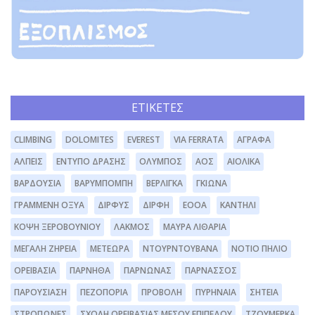
ΕΤΙΚΈΤΕΣ
CLIMBING
DOLOMITES
EVEREST
VIA FERRATA
ΆΓΡΑΦΑ
ΆΛΠΕΙΣ
ΈΝΤΥΠΟ ΔΡΆΣΗΣ
ΌΛΥΜΠΟΣ
ΑΟΣ
ΑΙΟΛΙΚΆ
ΒΑΡΔΟΎΣΙΑ
ΒΑΡΥΜΠΌΜΠΗ
ΒΕΡΛΊΓΚΑ
ΓΚΙΏΝΑ
ΓΡΑΜΜΈΝΗ ΟΞΥΆ
ΔΊΡΦΥΣ
ΔΙΡΦΗ
ΕΟΟΑ
ΚΑΝΤΉΛΙ
ΚΌΨΗ ΞΕΡΟΒΟΥΝΊΟΥ
ΛΆΚΜΟΣ
ΜΑΥΡΑ ΛΙΘΆΡΙΑ
ΜΕΓΆΛΗ ΖΉΡΕΙΑ
ΜΕΤΈΩΡΑ
ΝΤΟΥΡΝΤΟΥΒΆΝΑ
ΝΌΤΙΟ ΠΉΛΙΟ
ΟΡΕΙΒΑΣΊΑ
ΠΆΡΝΗΘΑ
ΠΆΡΝΩΝΑΣ
ΠΑΡΝΑΣΣΌΣ
ΠΑΡΟΥΣΊΑΣΗ
ΠΕΖΟΠΟΡΊΑ
ΠΡΟΒΟΛΉ
ΠΥΡΗΝΑΊΑ
ΣΗΤΕΊΑ
ΣΤΡΌΠΩΝΕΣ
ΣΧΟΛΉ ΟΡΕΙΒΑΣΊΑΣ ΜΈΣΟΥ ΕΠΙΠΈΔΟΥ
ΤΖΟΥΜΈΡΚΑ