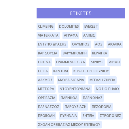
ΕΤΙΚΈΤΕΣ
CLIMBING
DOLOMITES
EVEREST
VIA FERRATA
ΆΓΡΑΦΑ
ΆΛΠΕΙΣ
ΈΝΤΥΠΟ ΔΡΆΣΗΣ
ΌΛΥΜΠΟΣ
ΑΟΣ
ΑΙΟΛΙΚΆ
ΒΑΡΔΟΎΣΙΑ
ΒΑΡΥΜΠΌΜΠΗ
ΒΕΡΛΊΓΚΑ
ΓΚΙΏΝΑ
ΓΡΑΜΜΈΝΗ ΟΞΥΆ
ΔΊΡΦΥΣ
ΔΙΡΦΗ
ΕΟΟΑ
ΚΑΝΤΉΛΙ
ΚΌΨΗ ΞΕΡΟΒΟΥΝΊΟΥ
ΛΆΚΜΟΣ
ΜΑΥΡΑ ΛΙΘΆΡΙΑ
ΜΕΓΆΛΗ ΖΉΡΕΙΑ
ΜΕΤΈΩΡΑ
ΝΤΟΥΡΝΤΟΥΒΆΝΑ
ΝΌΤΙΟ ΠΉΛΙΟ
ΟΡΕΙΒΑΣΊΑ
ΠΆΡΝΗΘΑ
ΠΆΡΝΩΝΑΣ
ΠΑΡΝΑΣΣΌΣ
ΠΑΡΟΥΣΊΑΣΗ
ΠΕΖΟΠΟΡΊΑ
ΠΡΟΒΟΛΉ
ΠΥΡΗΝΑΊΑ
ΣΗΤΕΊΑ
ΣΤΡΌΠΩΝΕΣ
ΣΧΟΛΉ ΟΡΕΙΒΑΣΊΑΣ ΜΈΣΟΥ ΕΠΙΠΈΔΟΥ