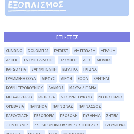
ΕΤΙΚΈΤΕΣ
CLIMBING
DOLOMITES
EVEREST
VIA FERRATA
ΆΓΡΑΦΑ
ΆΛΠΕΙΣ
ΈΝΤΥΠΟ ΔΡΆΣΗΣ
ΌΛΥΜΠΟΣ
ΑΟΣ
ΑΙΟΛΙΚΆ
ΒΑΡΔΟΎΣΙΑ
ΒΑΡΥΜΠΌΜΠΗ
ΒΕΡΛΊΓΚΑ
ΓΚΙΏΝΑ
ΓΡΑΜΜΈΝΗ ΟΞΥΆ
ΔΊΡΦΥΣ
ΔΙΡΦΗ
ΕΟΟΑ
ΚΑΝΤΉΛΙ
ΚΌΨΗ ΞΕΡΟΒΟΥΝΊΟΥ
ΛΆΚΜΟΣ
ΜΑΥΡΑ ΛΙΘΆΡΙΑ
ΜΕΓΆΛΗ ΖΉΡΕΙΑ
ΜΕΤΈΩΡΑ
ΝΤΟΥΡΝΤΟΥΒΆΝΑ
ΝΌΤΙΟ ΠΉΛΙΟ
ΟΡΕΙΒΑΣΊΑ
ΠΆΡΝΗΘΑ
ΠΆΡΝΩΝΑΣ
ΠΑΡΝΑΣΣΌΣ
ΠΑΡΟΥΣΊΑΣΗ
ΠΕΖΟΠΟΡΊΑ
ΠΡΟΒΟΛΉ
ΠΥΡΗΝΑΊΑ
ΣΗΤΕΊΑ
ΣΤΡΌΠΩΝΕΣ
ΣΧΟΛΉ ΟΡΕΙΒΑΣΊΑΣ ΜΈΣΟΥ ΕΠΙΠΈΔΟΥ
ΤΖΟΥΜΈΡΚΑ