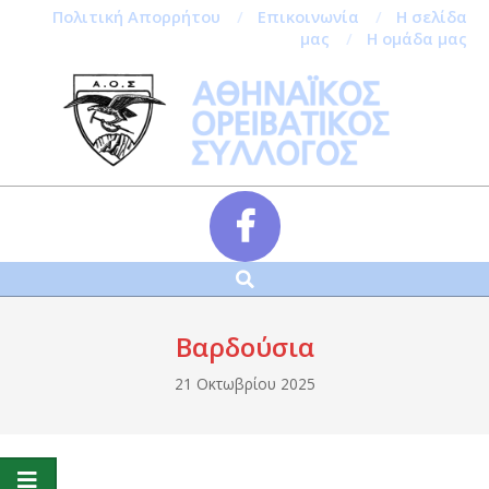
Πολιτική Απορρήτου
Επικοινωνία
Η σελίδα
μας
Η ομάδα μας
Skip
to
content
Αναζήτηση
Secondary
Navigation
Menu
Βαρδούσια
21 Οκτωβρίου 2025