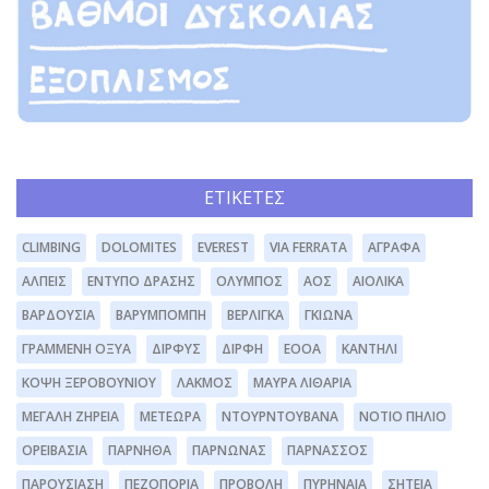
ΕΤΙΚΈΤΕΣ
CLIMBING
DOLOMITES
EVEREST
VIA FERRATA
ΆΓΡΑΦΑ
ΆΛΠΕΙΣ
ΈΝΤΥΠΟ ΔΡΆΣΗΣ
ΌΛΥΜΠΟΣ
ΑΟΣ
ΑΙΟΛΙΚΆ
ΒΑΡΔΟΎΣΙΑ
ΒΑΡΥΜΠΌΜΠΗ
ΒΕΡΛΊΓΚΑ
ΓΚΙΏΝΑ
ΓΡΑΜΜΈΝΗ ΟΞΥΆ
ΔΊΡΦΥΣ
ΔΙΡΦΗ
ΕΟΟΑ
ΚΑΝΤΉΛΙ
ΚΌΨΗ ΞΕΡΟΒΟΥΝΊΟΥ
ΛΆΚΜΟΣ
ΜΑΥΡΑ ΛΙΘΆΡΙΑ
ΜΕΓΆΛΗ ΖΉΡΕΙΑ
ΜΕΤΈΩΡΑ
ΝΤΟΥΡΝΤΟΥΒΆΝΑ
ΝΌΤΙΟ ΠΉΛΙΟ
ΟΡΕΙΒΑΣΊΑ
ΠΆΡΝΗΘΑ
ΠΆΡΝΩΝΑΣ
ΠΑΡΝΑΣΣΌΣ
ΠΑΡΟΥΣΊΑΣΗ
ΠΕΖΟΠΟΡΊΑ
ΠΡΟΒΟΛΉ
ΠΥΡΗΝΑΊΑ
ΣΗΤΕΊΑ