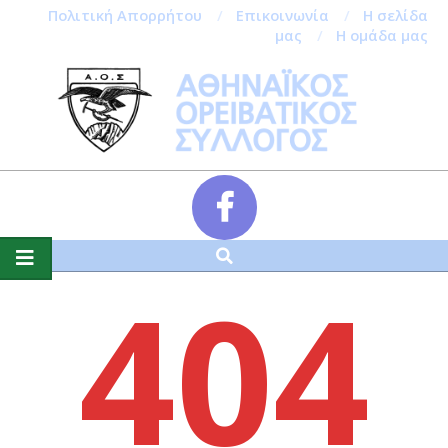
Πολιτική Απορρήτου
Επικοινωνία
Η σελίδα
μας
Η ομάδα μας
Skip
to
content
Αναζήτηση
Secondary
404
Navigation
Menu